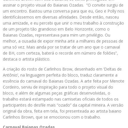
assinar o projeto visual do Baianas Ozadas. “O convite surgiu de
um encontro. Bastou uma conversa para que eu, Geo e Polly nos
identificássemos em diversas afinidades. Desde então, nasceu
uma amizade, e eu percebi que unir o meu trabalho à construção
de um projeto tão grandioso em Belo Horizonte, como o
Baianas Ozadas, representava para mim um privilégio. Ou
melhor, a ousadia de expor minha arte a milhares de pessoas de
uma só vez. Mais ainda por se tratar de um ano que o carnaval
de BH, com certeza, baterá o recorde em número de foliões”,
destaca o artista plástico.
A criação do rosto de Carlinhos Brow, desenhado em ‘Deltas de
Antônio’, na linguagem perfeita do bloco, traduz claramente a
essência do carnaval do Baianas Ozadas. A arte feita por Menote
Cordeiro, serviu de inspiração para todo o projeto visual do
bloco, e além de algumas peças gráficas desenvolvidas, o
trabalho estará estampado nas camisetas oficiais de todos os
participantes do desfile mais “ozado” da capital mineira. A versão
original da obra, feita em tela, foi presenteada ao artista baiano
Carlinhos Brown, que se emocionou com o trabalho.
Carnaval Baianas Ozadas