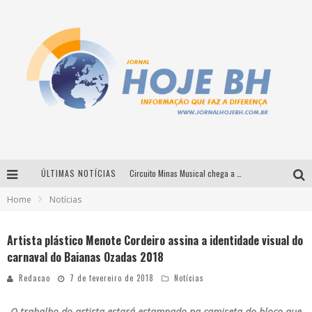
ÚLTIMAS NOTÍCIAS
Circuito Minas Musical chega a Sabará com show gratuito de Thiago Delegado, Nath Rodrigues e Tulio Araujo
Home
Notícias
É neste sábado: Marcelinho de Lima e Trio Virgulino agitam o Forró do Givanildo em Pedro Leopoldo
Simone celebra a força feminina e sua trajetória histórica na MPB em novo show “Que mulher é essa!?” em Belo Horizonte
Artista plástico Menote Cordeiro assina a identidade visual do
carnaval do Baianas Ozadas 2018
Milton Guedes traz turnê “Milton Canta Lulu” a Belo Horizonte
Redacao
7 de fevereiro de 2018
Notícias
O trabalho do artista estará estampado na camiseta do bloco que