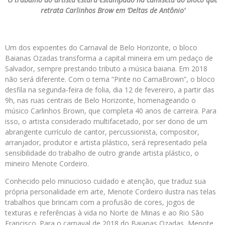
retrata Carlinhos Brow em ‘Deltas de Antônio’
Um dos expoentes do Carnaval de Belo Horizonte, o bloco
Baianas Ozadas transforma a capital mineira em um pedaço de
Salvador, sempre prestando tributo a música baiana. Em 2018
não será diferente. Com o tema “Pinte no CarnaBrown”, o bloco
desfila na segunda-feira de folia, dia 12 de fevereiro, a partir das
9h, nas ruas centrais de Belo Horizonte, homenageando o
músico Carlinhos Brown, que completa 40 anos de carreira. Para
isso, o artista considerado multifacetado, por ser dono de um
abrangente currículo de cantor, percussionista, compositor,
arranjador, produtor e artista plástico, será representado pela
sensibilidade do trabalho de outro grande artista plástico, o
mineiro Menote Cordeiro.
Conhecido pelo minucioso cuidado e atenção, que traduz sua
própria personalidade em arte, Menote Cordeiro ilustra nas telas
trabalhos que brincam com a profusão de cores, jogos de
texturas e referências à vida no Norte de Minas e ao Rio São
Francisco. Para o carnaval de 2018 do Baianas Ozadas, Menote