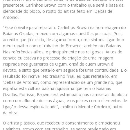
presenteou Carlinhos Brown com o trabalho que será a base da
identidade do bloco, o rosto do artista feito em ‘Deltas de
Antônio’.
“Esse convite para retratar o Carlinhos Brown na homenagem do
Baianas Ozadas, mexeu com algumas questões pessoais. Pois,
acredito que já existia, de alguma forma, uma sintonia ligando o
meu trabalho com o trabalho do Brown e também ao Baianas.
Nas referências afros, e principalmente nas religiosas. Antes do
convite eu estava no processo de criação de uma imagem
inspirada nos guerreiros de Ogum, orixá de quem Brown é
devoto, e sinto que pintá-lo em seguida foi uma continuidade. E o
resultado foi incrível. No trabalho final, eu quis retratá-lo, em
‘Deltas de Antônio’, como representação de um grande rio, que
espalha esta cultura baiana riquíssima que tem o Baianas
Ozadas. Por isso, Brown será estampado nas camisetas do bloco
como um afluente dessas águas, e os peixes como elementos de
ligação dessa espiritualidade”, explica o Menote Cordeiro, autor
da obra.
O artista plástico, que recebeu o consentimento e emocionou
Carlinhos Brown com seu trabalho, se sente privilegiado em