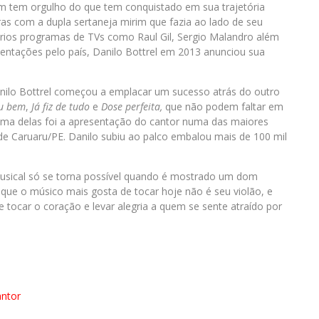
 tem orgulho do que tem conquistado em sua trajetória
ras com a dupla sertaneja mirim que fazia ao lado de seu
rios programas de TVs como Raul Gil, Sergio Malandro além
ntações pelo país, Danilo Bottrel em 2013 anunciou sua
ilo Bottrel começou a emplacar um sucesso atrás do outro
u bem
,
Já fiz de tudo
e
Dose perfeita,
que não podem faltar em
ma delas foi a apresentação do cantor numa das maiores
 de Caruaru/PE. Danilo subiu ao palco embalou mais de 100 mil
usical só se torna possível quando é mostrado um dom
 que o músico mais gosta de tocar hoje não é seu violão, e
e tocar o coração e levar alegria a quem se sente atraído por
antor