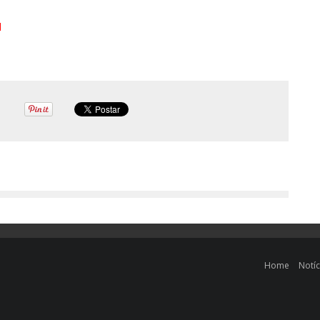
l
Home
Notíc