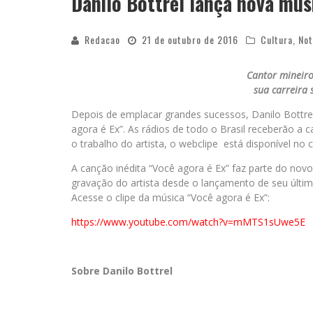
Danilo Bottrel lança nova mús
Redacao
21 de outubro de 2016
Cultura
,
Not
Cantor mineiro
sua carreira 
Depois de emplacar grandes sucessos, Danilo Bottrel
agora é Ex”. As rádios de todo o Brasil receberão a 
o trabalho do artista, o webclipe está disponível no 
A canção inédita “Você agora é Ex” faz parte do novo 
gravação do artista desde o lançamento de seu últim
Acesse o clipe da música “Você agora é Ex”:
https://www.youtube.com/watch?v=mMTS1sUwe5E
Sobre Danilo Bottrel