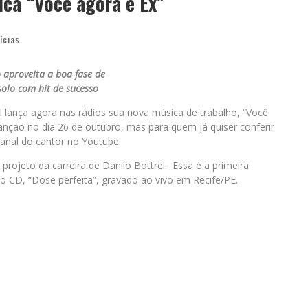
ica “Você agora é Ex”
ícias
 aproveita a boa fase de
solo com hit de sucesso
 lança agora nas rádios sua nova música de trabalho, “Você
canção no dia 26 de outubro, mas para quem já quiser conferir
canal do cantor no Youtube.
projeto da carreira de Danilo Bottrel. Essa é a primeira
o CD, “Dose perfeita”, gravado ao vivo em Recife/PE.