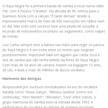
O Raça Negra foi a primeira banda de samba a tocar numa rádio
FM, com a música “Caroline”. Na década de 90, entrou para o
Guinness Book com a canção “É tarde demais” devido à
impressionante marca de mais de 600 execuções em rádios num
só dia. Mas todo este sucesso teve uma pitada de ousadia: a
incursão de instrumentos incomuns ao seguimento, como naipes
de metais.
Luiz Carlos sempre teve a batuta nas mãos para reger os passos
do Raça Negra e é um ícone entre os nomes que surgiram
posteriormente. Impossível falar em alguém que canta, toca e
vive de samba que não tenha bebido da fonte do Raça Negra.
Com mais de 34 anos de carreira, trazem na bagagem 12 vinis,
28 cds, 4 dvds e mais 36 milhões de discos vendidos.
Harmonia das Antigas
Responsável por sucessos imortalizados na voz do vocalista
Xanddy como “Nova Dança”, “Menina Quebra” (como era
conhecida), “Vem Neném”, “Elevador”, “Uva” entre outras, o
grupo Harmonia do Samba está na estrada desde 1993. A
performance do vocalista ao rebolar de maneira incomum