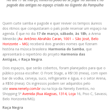
pagode das antigas no espaço criado no Gigante da Pampulha
Quem curte samba e pagode e quer reviver os tempos áureos
dos ritmos que conquistaram o país pode reservar um espaço na
agenda. É que no dia
17 de março, sábado
,
às 18h
, a Arena
Mineirão (
Av. Antônio Abrahão Caran, 1001 – São José, Belo
Horizonte – MG
) receberá dois grandes nomes que fizeram
história na música brasileira:
Harmonia do Samba
, que
apresentará o repertório do projeto
Harmonia das
Antigas,
e
Raça Negra
.
Dois espaços, que serão cobertos, foram planejados para que o
público possa escolher. O Front Stage, a R$130 (meia), com open
bar de vodka, cerveja, suco, refrigerante e água, e o setor Arena,
a R$50 (meia). Os ingressos podem ser adquiridos pelo
site
www.nenety.com.br
ou na loja da Nenety Eventos, no
Shopping 5ª
Avenida (Rua Alagoas, 1314, Loja
16, Piso C, Savassi,
Belo Horizonte/MG).
Raça Negra