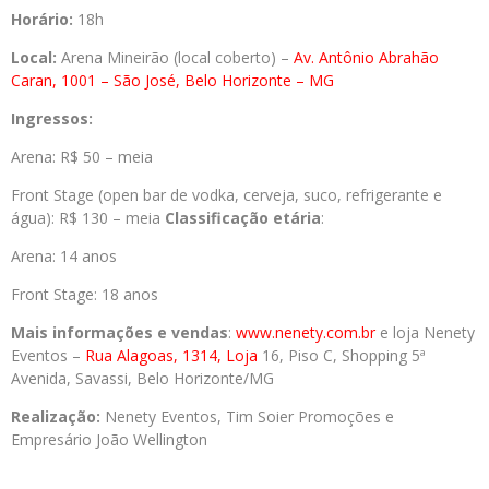
Horário:
18h
Local:
Arena Mineirão (local coberto) –
Av. Antônio Abrahão
Caran, 1001 – São José, Belo Horizonte – MG
Ingressos:
Arena: R$ 50 – meia
Front Stage (open bar de vodka, cerveja, suco, refrigerante e
água): R$ 130 – meia
Classificação etária
:
Arena: 14 anos
Front Stage: 18 anos
Mais informações e vendas
:
www.nenety.com.br
e loja Nenety
Eventos –
Rua Alagoas, 1314, Loja
16, Piso C, Shopping 5ª
Avenida, Savassi, Belo Horizonte/MG
Realização:
Nenety Eventos, Tim Soier Promoções e
Empresário João Wellington