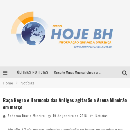
ÚLTIMAS NOTÍCIAS
Circuito Minas Musical chega a Sabará com show gratuito de Thiago Delegado, Nath Rodrigues e Tulio Araujo
Home
Notícias
É neste sábado: Marcelinho de Lima e Trio Virgulino agitam o Forró do Givanildo em Pedro Leopoldo
Simone celebra a força feminina e sua trajetória histórica na MPB em novo show “Que mulher é essa!?” em Belo Horizonte
Raça Negra e Harmonia das Antigas agitarão a Arena Mineirão
em março
Milton Guedes traz turnê “Milton Canta Lulu” a Belo Horizonte
Redacao Diario Mineiro
19 de janeiro de 2018
Notícias
No dia 17 de março, mineiros poderão se jogar no samba e no