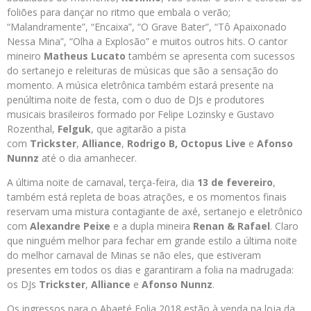
foliões para dançar no ritmo que embala o verão;
“Malandramente”, “Encaixa”, “O Grave Bater”, “Tô Apaixonado
Nessa Mina”, “Olha a Explosão” e muitos outros hits. O cantor
mineiro
Matheus Lucato
também se apresenta com sucessos
do sertanejo e releituras de músicas que são a sensação do
momento. A música eletrônica também estará presente na
penúltima noite de festa, com o duo de DJs e produtores
musicais brasileiros formado por Felipe Lozinsky e Gustavo
Rozenthal,
Felguk
, que agitarão a pista
com
Trickster
,
Alliance
,
Rodri
go B, Octopus Live
e
Afonso
Nunnz
até o dia amanhecer.
A última noite de carnaval, terça-feira, dia
13 de fevereiro
,
também está repleta de boas atrações, e os momentos finais
reservam uma mistura contagiante de axé, sertanejo e eletrônico
com
Alexandre Peixe
e a dupla mineira
Renan & Rafael
. Claro
que ninguém melhor para fechar em grande estilo a última noite
do melhor carnaval de Minas se não eles, que estiveram
presentes em todos os dias e garantiram a folia na madrugada:
os DJs
Trickster
,
Alliance
e
Afon
so Nunnz
.
Os ingressos para o Abaeté Folia 2018 estão à venda na loja da