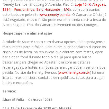
Nenety Eventos (Shopping 5°Avenida, Piso C,
Loja 16, R. Alagoas,
1314 – Funcionários, Belo Horizonte – MG
), com comissários
autorizados e pelo site
www.nenety.com.br
. O Camarote Oficial já
está esgotado, mas o folião pode escolher ainda curtir a festa do
Bloco Segue o Trio, do Camarote Premium ou dos Lounges.
Hospedagem e alimentação
A cidade de Abaeté conta com diversa opções de hospedagens e
restaurantes para o folião. Para quem quer badalação durante os
cinco dias de festa, há repúblicas que contam com festas, open
bar e open food durante todo o dia. Já para quem busca
descansar para chegar ao Abaeté Folia com as baterias
recarregadas, a hotéis e imóveis para alugar podem ser uma boa
pedida. No site da Nenety Eventos (
www.nenety.com.br
) há uma
lista com os principais contatos de repúblicas, casas para alugar,
hotéis e excursões.
Serviço:
Abaeté Folia – Carnaval 2018
09 a 13 de fevereiro de 2018 em Abaeté