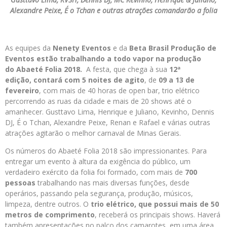
Alexandre Peixe, É o Tchan e outras atrações
comandarão a folia
As equipes da
Nenety Eventos
e da
Beta Brasil Produção de
Eventos
estão trabalhando a todo vapor na produção
do
Abaeté Folia 2018
.
A festa, que chega à sua
12ª
edição,
contará com
5 noites de agito
, de
09 a 13 de
fevereiro
, com mais de 40 horas de open bar, trio elétrico
percorrendo as ruas da cidade e mais de 20 shows até o
amanhecer. Gusttavo Lima, Henrique e Juliano, Kevinho, Dennis
DJ, É o Tchan, Alexandre Peixe, Renan e Rafael e várias outras
atrações agitarão o melhor carnaval de Minas Gerais.
Os números do Abaeté Folia 2018 são impressionantes. Para
entregar um evento à altura da exigência do público, um
verdadeiro exército da folia foi formado, com mais de
700
pessoas
trabalhando nas mais diversas funções, desde
operários, passando pela segurança, produção, músicos,
limpeza, dentre outros. O
trio elétrico, que possui mais de 50
metros de comprimento
, receberá os principais shows. Haverá
também apresentações no palco dos camarotes, em uma área