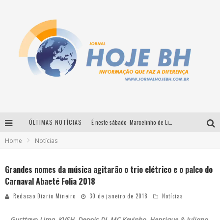
ÚLTIMAS NOTÍCIAS
É neste sábado: Marcelinho de Lima e Trio Virgulino agitam o Forró do Givanildo em Pedro Leopoldo
Home
Notícias
Simone celebra a força feminina e sua trajetória histórica na MPB em novo show “Que mulher é essa!?” em Belo Horizonte
Milton Guedes traz turnê “Milton Canta Lulu” a Belo Horizonte
Grandes nomes da música agitarão o trio elétrico e o palco do
Carnaval Abaeté Folia 2018
Circuito Minas Musical chega a Sabará com show gratuito de Thiago Delegado, Nath Rodrigues e Tulio Araujo
Redacao Diario Mineiro
30 de janeiro de 2018
Notícias
Gusttavo Lima, KVSH, Dennis DJ, MC Kevinho, Henrique & Juliano,