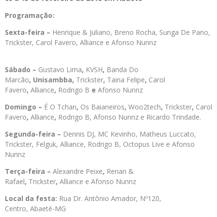
Programação:
Sexta-feira –
Henrique & Juliano, Breno Rocha, Sunga De Pano,
Trickster, Carol Favero, Alliance e Afonso Nunnz
Sábado –
Gustavo Lima
,
KVSH
,
Banda Do
Marcão
,
Unisambba,
Trickster
,
Taina Felipe
,
Carol
Favero
,
Alliance
,
Rodrigo B
e
Afonso Nunnz
Domingo –
É O Tchan
,
Os Baianeiros
,
Woo2tech
,
Trickste
r
,
Carol
Favero
,
Alliance
,
Rodrigo B, Afonso Nunnz e Ricardo Trindade.
Segunda-feira –
Dennis DJ, MC Kevinho, Matheus Luccato,
Trickster, Felguk, Alliance, Rodrigo B, Octopus Live e Afonso
Nunnz
Terça-feira –
Alexandre Peixe
,
Renan &
Rafael
,
Trickster
,
Alliance e Afonso Nunnz
Local da festa:
Rua Dr. Antônio Amador, Nº120,
Centro, Abaeté-MG