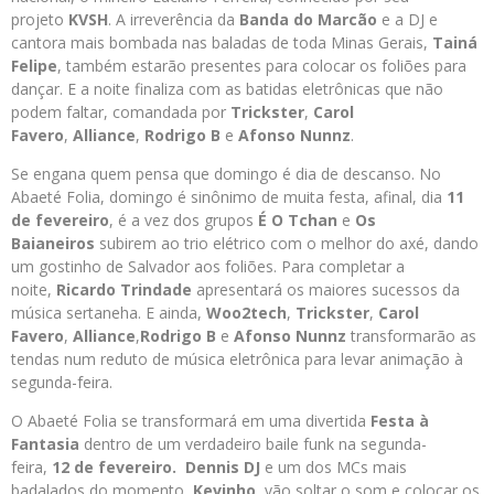
projeto
KVSH
. A irreverência da
Banda do Marcão
e a DJ e
cantora mais bombada nas baladas de toda Minas Gerais,
Tainá
Felipe
, também estarão presentes para colocar os foliões para
dançar. E a noite finaliza com as batidas eletrônicas que não
podem faltar, comandada por
Trickster
,
Carol
Favero
,
Alliance
,
Rodrigo B
e
Afonso Nunnz
.
Se engana quem pensa que domingo é dia de descanso. No
Abaeté Folia, domingo é sinônimo de muita festa, afinal, dia
11
de fevereiro
, é a vez dos grupos
É O Tchan
e
Os
Baianeiros
subirem ao trio elétrico com o melhor do axé, dando
um gostinho de Salvador aos foliões. Para completar a
noite,
Ricardo Trindade
apresentará os maiores sucessos da
música sertaneha. E ainda,
Woo2tech
,
Trickster
,
Carol
Favero
,
Alliance
,
Rodrigo B
e
Afonso Nunnz
transformarão as
tendas num reduto de música eletrônica para levar animação à
segunda-feira.
O Abaeté Folia se transformará em uma divertida
Festa à
Fantasia
dentro de um verdadeiro baile funk na segunda-
feira,
12 de fevereiro.
Dennis DJ
e um dos MCs mais
badalados do momento,
Kevinho
, vão soltar o som e colocar os