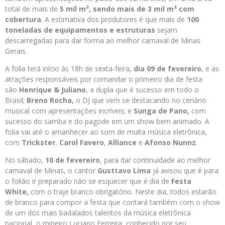
total de mais de
5 mil m², sendo mais de 3 mil m² com
cobertura
. A estimativa dos produtores é que mais de
100
toneladas de equipamentos e estruturas
sejam
descarregadas para dar forma ao melhor carnaval de Minas
Gerais.
A folia terá início às 18h de sexta-feira,
dia 09 de fevereiro
, e as
atrações responsáveis por comandar o primeiro dia de festa
são
Henrique & Juliano
, a dupla que é sucesso em todo o
Brasil;
Breno Rocha,
o DJ que vem se destacando no cenário
musical com apresentações incríveis; e
Sunga de Pano,
com
sucesso do samba e do pagode em um show bem animado. A
folia vai até o amanhecer ao som de muita música eletrônica,
com
Trickster
,
Carol Favero
,
Alliance
e
Afonso Nunnz
.
No sábado,
10 de fevereiro
, para dar continuidade ao melhor
carnaval de Minas, o cantor
Gusttavo Lima
já avisou que é para
o folião ir preparado não se esquecer que é dia de
Festa
White,
com o traje branco obrigatório. Neste dia, todos estarão
de branco para compor a festa que contará também com o show
de um dos mais badalados talentos da música eletrônica
nacional, o mineiro Luciano Ferreira, conhecido por seu