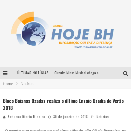
ÚLTIMAS NOTÍCIAS
Circuito Minas Musical chega a Sabará com show gratuito de Thiago Delegado, Nath Rodrigues e Tulio Araujo
Home
Notícias
É neste sábado: Marcelinho de Lima e Trio Virgulino agitam o Forró do Givanildo em Pedro Leopoldo
Simone celebra a força feminina e sua trajetória histórica na MPB em novo show “Que mulher é essa!?” em Belo Horizonte
Bloco Baianas Ozadas realiza o último Ensaio Ozadia de Verão
2018
Milton Guedes traz turnê “Milton Canta Lulu” a Belo Horizonte
Redacao Diario Mineiro
30 de janeiro de 2018
Notícias
O evento que acontece no próximo sábado, dia 03 de fevereiro, na