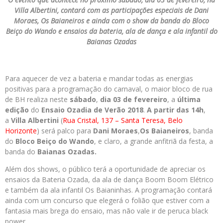
Villa Albertini, contará com as participações especiais de Dani
Moraes, Os Baianeiros e ainda com o show da banda do Bloco
Beiço do Wando e ensaios da bateria, ala de dança e ala infantil do
Baianas Ozadas
Para aquecer de vez a bateria e mandar todas as energias
positivas para a programação do carnaval, o maior bloco de rua
de BH realiza neste
sábado
,
dia 03 de fevereiro
, a
última
edição
do
Ensaio Ozadia de Verão 2018
.
A partir das 14h
,
a
Villa Albertini
(
Rua Cristal, 137 – Santa Teresa, Belo
Horizonte
) será palco para
Dani Moraes
,
Os Baianeiros
, banda
do
Bloco Beiço do Wando
, e claro, a grande anfitriã da festa, a
banda do
Baianas Ozadas.
Além dos shows, o público terá a oportunidade de apreciar os
ensaios da Bateria Ozada, da ala de dança Boom Boom Elétrico
e também da ala infantil Os Baianinhas. A programação contará
ainda com um concurso que elegerá o folião que estiver com a
fantasia mais brega do ensaio, mas não vale ir de peruca black
power.