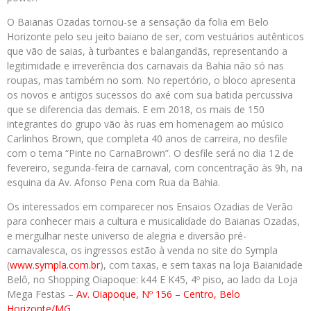
O Baianas Ozadas tornou-se a sensação da folia em Belo
Horizonte pelo seu jeito baiano de ser, com vestuários autênticos
que vão de saias, à turbantes e balangandãs, representando a
legitimidade e irreverência dos carnavais da Bahia não só nas
roupas, mas também no som. No repertório, o bloco apresenta
os novos e antigos sucessos do axé com sua batida percussiva
que se diferencia das demais. E em 2018, os mais de 150
integrantes do grupo vão às ruas em homenagem ao músico
Carlinhos Brown, que completa 40 anos de carreira, no desfile
com o tema “Pinte no CarnaBrown”. O desfile será no dia 12 de
fevereiro, segunda-feira de carnaval, com concentração às 9h, na
esquina da Av. Afonso Pena com Rua da Bahia.
Os interessados em comparecer nos Ensaios Ozadias de Verão
para conhecer mais a cultura e musicalidade do Baianas Ozadas,
e mergulhar neste universo de alegria e diversão pré-
carnavalesca, os ingressos estão à venda no site do Sympla
(
www.sympla.com.br
), com taxas, e sem taxas na loja Baianidade
Belô, no Shopping Oiapoque: k44 E K45, 4º piso, ao lado da Loja
Mega Festas –
Av.
Oiapoque, Nº 156 – Centro, Belo
Horizonte/MG
.