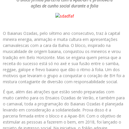
ações de cunho social durante a folia
O Baianas Ozadas, pelo sétimo ano consecutivo, traz à capital
mineira energia, animação e muita cultura em apresentações
carnavalescas com a cara da Bahia. O bloco, inspirado na
musicalidade de origem baiana, conquistou os mineiros e virou
tradição em Belo Horizonte. Mas se engana quem pensa que a
receita do sucesso está só no axé e sua fusão entre o samba,
reggae, galope e frevo baiano que dão o ritmo à folia. Um dos
motivos que levaram o grupo a conquistar o coração de BH foi a
mistura contagiante de diversão com responsabilidade social.
É que, além das atrações que estão sendo preparadas com
muito carinho para os Ensaios Ozadias de Verão, e também para
o carnaval, toda a programação do Baianas Ozadas é planejada
levando em consideração a solidariedade. Prova disso é a
parceria firmada entre o bloco e a Apae-BH. Com o objetivo de
estimular as pessoas a fazerem o bem, em 2018, foi lançado o
projeto de ingresso social. Na iniciativa, o folião adquire