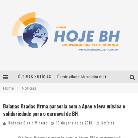
ÚLTIMAS NOTÍCIAS
É neste sábado: Marcelinho de Lima e Trio Virgulino agitam o Forró do Givanildo em Pedro Leopoldo
Home
Notícias
Simone celebra a força feminina e sua trajetória histórica na MPB em novo show “Que mulher é essa!?” em Belo Horizonte
Milton Guedes traz turnê “Milton Canta Lulu” a Belo Horizonte
Baianas Ozadas firma parceria com a Apae e leva música e
solidariedade para o carnaval de BH
Circuito Minas Musical chega a Sabará com show gratuito de Thiago Delegado, Nath Rodrigues e Tulio Araujo
Redacao Diario Mineiro
19 de janeiro de 2018
Notícias
O bloco firmou parceria com a Apae-BH e promoverá