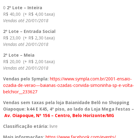
0
2º Lote – Inteira
R$ 40,00 (+ R$ 4,00 taxa)
Vendas até 20/01/2018
2º Lote – Entrada Social
R$ 23,00 (+ R$ 2,30 taxa)
Vendas até 20/01/2018
2º Lote – Meia
R$ 20,00 (+ R$ 2,00 taxa)
Vendas até 20/01/2018
Vendas pelo Sympla:
https://www.sympla.
com.br/2001-ensaio-
ozadia-de-
verao—baianas-ozadas-
convida-simoninha-sp-e-volta-
belchior__233627
Vendas sem taxas pela loja Baianidade Belô no Shopping
Oiapoque: k44 E K45, 4º piso, ao lado da Loja Mega Festas –
Av.
Oiapoque, Nº 156 – Centro, Belo Horizonte/MG
Classificação etária:
livre
Mais informações:
https://www.
facebook.com/events/