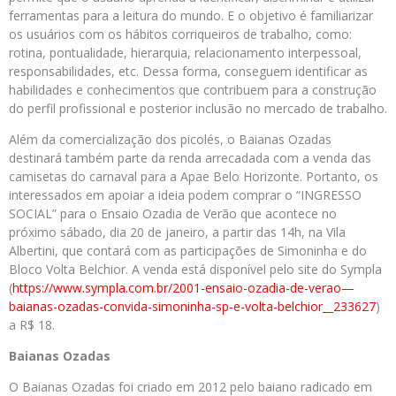
ferramentas para a leitura do mundo. E o objetivo é familiarizar
os usuários com os hábitos corriqueiros de trabalho, como:
rotina, pontualidade, hierarquia, relacionamento interpessoal,
responsabilidades, etc. Dessa forma, conseguem identificar as
habilidades e conhecimentos que contribuem para a construção
do perfil profissional e posterior inclusão no mercado de trabalho.
Além da comercialização dos picolés, o Baianas Ozadas
destinará também parte da renda arrecadada com a venda das
camisetas do carnaval para a Apae Belo Horizonte. Portanto, os
interessados em apoiar a ideia podem comprar o “INGRESSO
SOCIAL” para o Ensaio Ozadia de Verão que acontece no
próximo sábado, dia 20 de janeiro, a partir das 14h, na Vila
Albertini, que contará com as participações de Simoninha e do
Bloco Volta Belchior. A venda está disponível pelo site do Sympla
(
https://www.sympla.com.br/
2001-ensaio-ozadia-de-verao—
baianas-ozadas-convida-
simoninha-sp-e-volta-belchior_
_233627
)
a R$ 18.
Baianas Ozadas
O Baianas Ozadas foi criado em 2012 pelo baiano radicado em