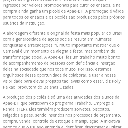
ingressos por valores promocionais para curtir os ensaios, e na
compra ainda ganha um picolé da Apae-BH. A promoção é válida
para todos os ensaios e os picolés são produzidos pelos próprios
usuários da instituição.
A abordagem diferente e original da festa mais popular do Brasil
com a generosidade de ações sociais resulta em inúmeras
conquistas e arrecadações. “É muito importante mostrar que o
Carnaval é um momento de alegria e festa, mas também de
transformação social. A Apae-BH faz um trabalho muito bonito
de acompanhamento de pessoas com deficiência e inserção
delas na sociedade que nos toca muito. Por isso, estamos
orgulhosos dessa oportunidade de colaborar, e usar a nossa
visibilidade para elevar projetos tão levais como esse”, diz Polly
Paixão, produtora do Baianas Ozadas.
A produção dos picolés é só uma das atividades dos alunos da
Apae-BH que participam do programa Trabalho, Emprego e
Renda, (TER). Eles também produzem sorvetes, biscoitos,
salgados e pães, sendo inseridos nos processos de orçamento,
compra, venda, controle de estoque e manipulação. A iniciativa
permite que o usuário aprenda a identificar, discriminar e utilizar