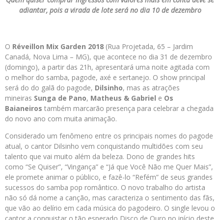
adiantar, pois a virada de lote será no dia 10 de dezembro
O
Réveillon Mix Garden 2018
(Rua Projetada, 65 – Jardim
Canadá, Nova Lima – MG), que acontece no dia 31 de dezembro
(domingo), a partir das 21h, apresentará uma noite agitada com
o melhor do samba, pagode, axé e sertanejo. O show principal
será do do galã do pagode,
Dilsinho
, mas as atrações
mineiras
Sunga de Pano
,
Matheus & Gabriel
e
Os
Baianeiros
também marcarão presença para celebrar a chegada
do novo ano com muita animação.
Considerado um fenômeno entre os principais nomes do pagode
atual, o cantor Dilsinho vem conquistando multidões com seu
talento que vai muito além da beleza. Dono de grandes hits
como “Se Quiser”, “Vingança” e “Já que Você Não me Quer Mais”,
ele promete animar o público, e fazê-lo “Refém” de seus grandes
sucessos do samba pop romântico. O novo trabalho do artista
não só dá nome a canção, mas caracteriza o sentimento das fãs,
que vão ao delírio em cada música do pagodeiro. O single levou o
cantor a conquistar o tão esperado Disco de Ouro no início deste