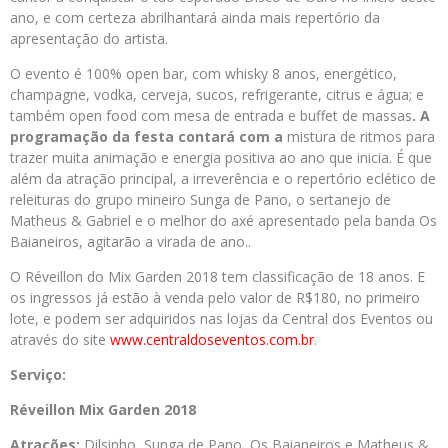
ano, e com certeza abrilhantará ainda mais repertório da
apresentação do artista.
O evento é 100% open bar, com whisky 8 anos, energético,
champagne, vodka, cerveja, sucos, refrigerante, citrus e água; e
também open food com mesa de entrada e buffet de massas
. A
programação da festa contará com a
mistura de ritmos para
trazer muita animação e energia positiva ao ano que inicia. É que
além da atração principal, a irreverência e o repertório eclético de
releituras do grupo mineiro Sunga de Pano, o sertanejo de
Matheus & Gabriel e o melhor do axé apresentado pela banda Os
Baianeiros, agitarão a virada de ano..
O Réveillon do Mix Garden 2018 tem classificação de 18 anos. E
os ingressos já estão à venda pelo valor de R$180, no primeiro
lote, e podem ser adquiridos nas lojas da Central dos Eventos ou
através do site
www.centraldoseventos.com.br
.
Serviço:
Réveillon Mix Garden 2018
Atrações:
Dilsinho, Sunga de Pano, Os Baianeiros e Matheus &