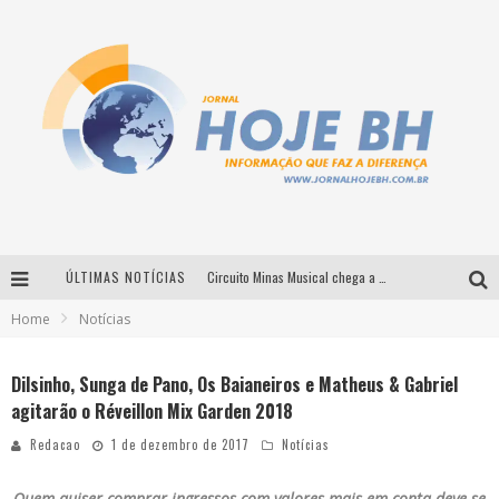
ÚLTIMAS NOTÍCIAS
Circuito Minas Musical chega a Sabará com show gratuito de Thiago Delegado, Nath Rodrigues e Tulio Araujo
Home
Notícias
É neste sábado: Marcelinho de Lima e Trio Virgulino agitam o Forró do Givanildo em Pedro Leopoldo
Simone celebra a força feminina e sua trajetória histórica na MPB em novo show “Que mulher é essa!?” em Belo Horizonte
Dilsinho, Sunga de Pano, Os Baianeiros e Matheus & Gabriel
agitarão o Réveillon Mix Garden 2018
Milton Guedes traz turnê “Milton Canta Lulu” a Belo Horizonte
Redacao
1 de dezembro de 2017
Notícias
Quem quiser comprar ingressos com valores mais em conta deve se