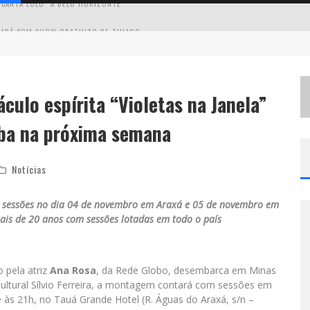
C
IRCUITO MINAS MUSICAL CHEGA A SABARÁ COM SHOW GRATUITO DE THIAGO DELEGADO, NATH RODRIGUES E TULIO ARAUJO
É
NESTE SÁBADO: MARCELINHO DE LIMA E TRIO VIRGULINO AGITAM O FORRÓ DO GIVANILDO EM PEDRO LEOPOLDO
S
IMONE CELEBRA A FORÇA FEMININA E SUA TRAJETÓRIA HISTÓRICA NA MPB EM NOVO SHOW “QUE MULHER É ESSA!?” EM BELO HORIZONTE
culo espírita “Violetas na Janela”
 CANTA LULU” A BELO HORIZONTE
ba na próxima semana
Notícias
rá sessões no dia 04 de novembro em Araxá e 05 de novembro em
is de 20 anos com sessões lotadas em todo o país
o pela atriz
Ana Rosa
, da Rede Globo, desembarca em Minas
ultural Sílvio Ferreira, a montagem contará com sessões em
e às 21h, no Tauá Grande Hotel (R. Águas do Araxá, s/n –