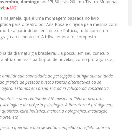
novembro, domingo
, às 17h30 e às 20h, no Teatro Municipal
eraba-MG
).
as na Janela, que é uma montagem baseada no livro
ptada para o teatro por Ana Rosa e dirigida pela mesma com
a morte a partir do desencarne de Patrícia, tudo com uma
graça ao espetáculo. A trilha sonora foi composta
ria da dramaturgia brasileira. Ela possui em seu currículo
atriz que mais participou de novelas, como protagonista,
 ampliar sua capacidade de percepção e atingir sua unidade
ão grande de pessoas buscou tantas alternativas ou se
mo agora. Estamos em plena era da revolução da consciência.
ocidentais é uma realidade. Até mesmo a Ciência procura
sicologia e da própria psicologia. A literatura é pródiga em
a quântica, cura holística, memória holográfica, meditação
 morte, etc…
essoa querida e não se sentiu compelido a refletir sobre a