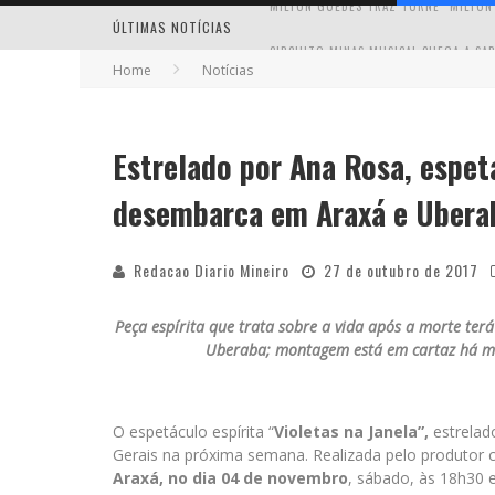
ÚLTIMAS NOTÍCIAS
Home
Notícias
Estrelado por Ana Rosa, espetá
MILTON GUEDES TRAZ TURNÊ “MILTON
desembarca em Araxá e Ubera
Redacao Diario Mineiro
27 de outubro de 2017
Peça espírita que trata sobre a vida após a morte te
Uberaba; montagem está em cartaz há ma
O espetáculo espírita “
Violetas na Janela”,
estrelad
Gerais na próxima semana. Realizada pelo produtor c
Araxá, no dia 04 de novembro
, sábado, às 18h30 