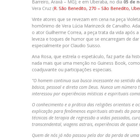
Barreiro, Araxá – MG); e em Uberaba, no dia
05 de 
Vera Cruz (
R. São Benedito, 270 – São Benedito, Ub
Vinte atores que se revezam em cena na peça Violet
homônimo de Vera Lúcia Marinzeck de Carvalho. Ada
o ator Guilherme Correa, a peça trata da vida após 
leveza e toques de humor que se encarregam de dar 
especialmente por Claudio Suisso.
Ana Rosa, que estrela o espetáculo, faz parte da histó
nada mais que uma menção no Guiness Book, como a 
coadjuvante ou participações especiais.
“O homem continua sua busca incessante no sentido de
básica, pessoal e direta com Deus. Nunca um número t
interessou por experiências místicas e espirituais co
O conhecimento e a prática das religiões orientais e 
explicação para fenômenos espirituais através da parap
técnicas de terapia de regressão a vidas passadas, cur
transcendental, viagens astrais, experiências de quase
Quem de nós já não passou pela dor da perda de uma p