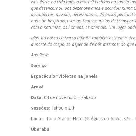
existência da vida após a morte? Violetas
na
J
anela mo
que desencarnou aos dezenove anos e acordou numa Col
descobertas, dúvidas, necessidades, da busca pelo aut
onde há hospitais, escolas, teatros, meios de transpor
com a natureza, os homens, os animais. Um lugar onde é
Mas, no nosso Universo infinito também existem outros
a morte do corpo, só depende de nós mesmos; do que 
Ana 
Serviço
Espetáculo “Violetas
na
Janela
Araxá
Data:
04 de novembro – sábado
Sessões:
18h30 e 21h
Local:
Tauá Grande Hotel (R. Águas do Araxá, s/n – 
Uberaba