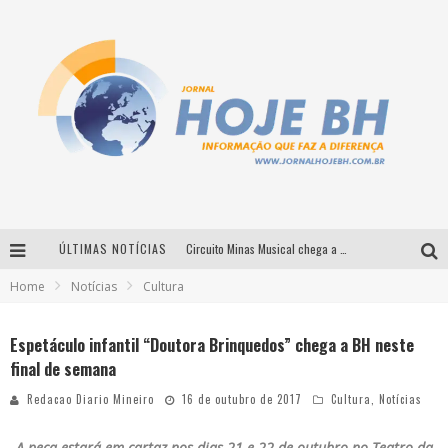
ÚLTIMAS NOTÍCIAS
Circuito Minas Musical chega a Sabará com show gratuito de Thiago Delegado, Nath Rodrigues e Tulio Araujo
Home
Notícias
Cultura
É neste sábado: Marcelinho de Lima e Trio Virgulino agitam o Forró do Givanildo em Pedro Leopoldo
Simone celebra a força feminina e sua trajetória histórica na MPB em novo show “Que mulher é essa!?” em Belo Horizonte
Espetáculo infantil “Doutora Brinquedos” chega a BH neste
final de semana
Milton Guedes traz turnê “Milton Canta Lulu” a Belo Horizonte
Redacao Diario Mineiro
16 de outubro de 2017
Cultura
,
Notícias
A peça estará em cartaz nos dias 21 e 22 de outubro no Teatro da