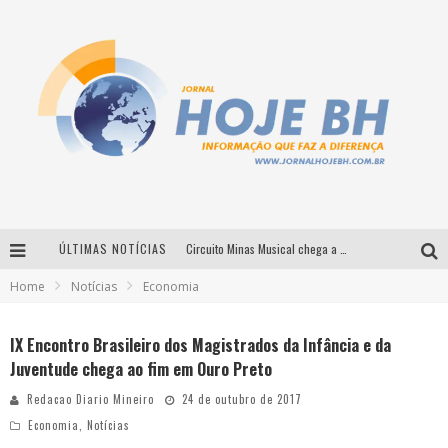
ÚLTIMAS NOTÍCIAS
Circuito Minas Musical chega a Sabará com show gratuito de Thiago Delegado, Nath Rodrigues e Tulio Araujo
Home
Notícias
Economia
É neste sábado: Marcelinho de Lima e Trio Virgulino agitam o Forró do Givanildo em Pedro Leopoldo
Simone celebra a força feminina e sua trajetória histórica na MPB em novo show “Que mulher é essa!?” em Belo Horizonte
IX Encontro Brasileiro dos Magistrados da Infância e da
Juventude chega ao fim em Ouro Preto
Milton Guedes traz turnê “Milton Canta Lulu” a Belo Horizonte
Redacao Diario Mineiro
24 de outubro de 2017
Economia
,
Notícias