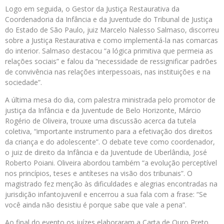
Logo em seguida, o Gestor da Justiça Restaurativa da
Coordenadoria da Infância e da Juventude do Tribunal de Justiça
do Estado de São Paulo, juiz Marcelo Nalesso Salmaso, discorreu
sobre a Justiça Restaurativa e como implementá-la nas comarcas
do interior. Salmaso destacou “a lógica primitiva que permeia as
relações sociais” e falou da “necessidade de ressignificar padrões
de convivência nas relações interpessoais, nas instituições e na
sociedade”.
A última mesa do dia, com palestra ministrada pelo promotor de
justiça da Infância e da Juventude de Belo Horizonte, Márcio
Rogério de Oliveira, trouxe uma discussão acerca da tutela
coletiva, “importante instrumento para a efetivação dos direitos
da criança e do adolescente”. O debate teve como coordenador,
o juiz de direito da Infância e da Juventude de Uberlândia, José
Roberto Poiani. Oliveira abordou também “a evolução perceptível
nos princípios, teses e antíteses na visão dos tribunais”. O
magistrado fez menção às dificuldades e alegrias encontradas na
jurisdição infantojuvenil e encerrou a sua fala com a frase: “Se
você ainda não desistiu é porque sabe que vale a pena”.
Ao final do evento os juízes elaboraram a Carta de Ouro Preto,