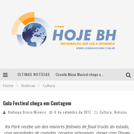
ÚLTIMAS NOTÍCIAS
Circuito Minas Musical chega a Sabará com show gratuito de Thiago Delegado, Nath Rodrigues e Tulio Araujo
Home
Notícias
Cultura
É neste sábado: Marcelinho de Lima e Trio Virgulino agitam o Forró do Givanildo em Pedro Leopoldo
Simone celebra a força feminina e sua trajetória histórica na MPB em novo show “Que mulher é essa!?” em Belo Horizonte
Gula Festival chega em Contagem
Milton Guedes traz turnê “Milton Canta Lulu” a Belo Horizonte
Redacao Diario Mineiro
6 de setembro de 2017
Cultura
,
Notícias
Ita Park recebe um dos maiores festivais de food trucks do estado,
com variedades de comidas, cervejas artesanais, shows com Thiago