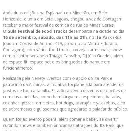
Após duas edições na Esplanada do Mineirão, em Belo
Horizonte, e uma em Sete Lagoas, chegou a vez de Contagem
receber o maior festival de comida de rua de Minas Gerais.
O
Gula Festival de Food Trucks
desembarca na cidade no dia
16 de setembro, sábado, das 11h às 21h
, no
Ita Park
(Rua
Joaquim Correa de Aquino, 499, próximo ao Metrô Eldorado,
Contagem), com vários food trucks, cervejas artesanais, show
com o cantor sertanejo Thiago Carvalho, DJ Júlio Guedes, além
de espaço fit, espaço pet e os brinquedos do parque em
funcionamento.
Realizada pela Nenety Eventos com o apoio do Ita Park e
patrocínio da Aliminas, a iniciativa foi planejada para atender os
gostos de toda a família. Estarão à venda dezenas de opções de
comidas e bebidas, como hambúrgueres, espetinhos, batatas,
coxinhas, pizzas, omeletes, hot dogs, acarajés e yakisobas, além
de sobremesas e guloseimas que agradarão o paladar do público.
Quem for ao evento poderá, além comer e beber, se divertir
curtindo shows e também brincar nas atrações do Ita Park, que