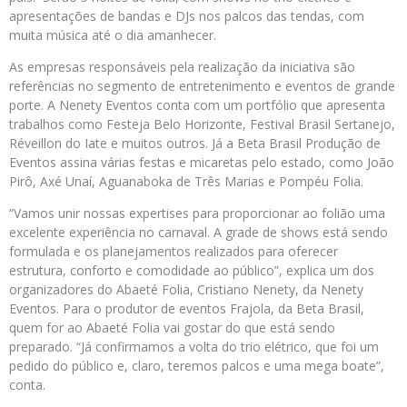
apresentações de bandas e DJs nos palcos das tendas, com
muita música até o dia amanhecer.
As empresas responsáveis pela realização da iniciativa são
referências no segmento de entretenimento e eventos de grande
porte. A Nenety Eventos conta com um portfólio que apresenta
trabalhos como Festeja Belo Horizonte, Festival Brasil Sertanejo,
Réveillon do Iate e muitos outros. Já a Beta Brasil Produção de
Eventos assina várias festas e micaretas pelo estado, como João
Pirô, Axé Unaí, Aguanaboka de Três Marias e Pompéu Folia.
“Vamos unir nossas expertises para proporcionar ao folião uma
excelente experiência no carnaval. A grade de shows está sendo
formulada e os planejamentos realizados para oferecer
estrutura, conforto e comodidade ao público”, explica um dos
organizadores do Abaeté Folia, Cristiano Nenety, da Nenety
Eventos. Para o produtor de eventos Frajola, da Beta Brasil,
quem for ao Abaeté Folia vai gostar do que está sendo
preparado. “Já confirmamos a volta do trio elétrico, que foi um
pedido do público e, claro, teremos palcos e uma mega boate”,
conta.