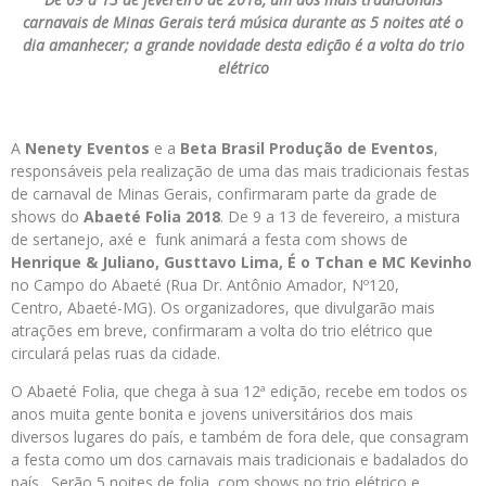
carnavais de Minas Gerais terá música durante as 5 noites até o
dia amanhecer; a grande novidade desta edição é a volta do trio
elétrico
A
Nenety Eventos
e a
Beta Brasil Produção de Eventos
,
responsáveis pela realização de uma das mais tradicionais festas
de carnaval de Minas Gerais, confirmaram parte da grade de
shows do
Abaeté Folia 2018
. De 9 a 13 de fevereiro, a mistura
de sertanejo, axé e funk animará a festa com shows de
Henrique & Juliano, Gusttavo Lima, É o Tchan e MC Kevinho
no Campo do Abaeté (Rua Dr. Antônio Amador, Nº120,
Centro, Abaeté-MG). Os organizadores, que divulgarão mais
atrações em breve, confirmaram a volta do trio elétrico que
circulará pelas ruas da cidade.
O Abaeté Folia, que chega à sua 12ª edição, recebe em todos os
anos muita gente bonita e jovens universitários dos mais
diversos lugares do país, e também de fora dele, que consagram
a festa como um dos carnavais mais tradicionais e badalados do
país. Serão 5 noites de folia, com shows no trio elétrico e