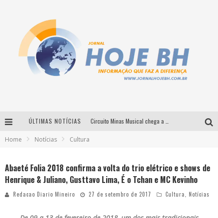
ÚLTIMAS NOTÍCIAS
Circuito Minas Musical chega a Sabará com show gratuito de Thiago Delegado, Nath Rodrigues e Tulio Araujo
Home
Notícias
Cultura
É neste sábado: Marcelinho de Lima e Trio Virgulino agitam o Forró do Givanildo em Pedro Leopoldo
Simone celebra a força feminina e sua trajetória histórica na MPB em novo show “Que mulher é essa!?” em Belo Horizonte
Abaeté Folia 2018 confirma a volta do trio elétrico e shows de
Henrique & Juliano, Gusttavo Lima, É o Tchan e MC Kevinho
Milton Guedes traz turnê “Milton Canta Lulu” a Belo Horizonte
Redacao Diario Mineiro
27 de setembro de 2017
Cultura
,
Notícias
De 09 a 13 de fevereiro de 2018, um dos mais tradicionais