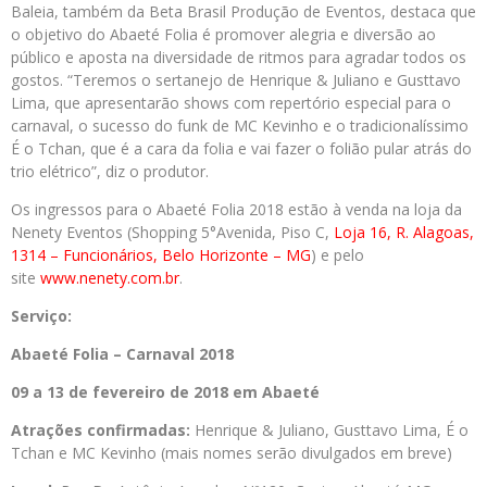
Baleia, também da Beta Brasil Produção de Eventos, destaca que
o objetivo do Abaeté Folia é promover alegria e diversão ao
público e aposta na diversidade de ritmos para agradar todos os
gostos. “Teremos o sertanejo de Henrique & Juliano e Gusttavo
Lima, que apresentarão shows com repertório especial para o
carnaval, o sucesso do funk de MC Kevinho e o tradicionalíssimo
É o Tchan, que é a cara da folia e vai fazer o folião pular atrás do
trio elétrico”, diz o produtor.
Os ingressos para o Abaeté Folia 2018 estão à venda na loja da
Nenety Eventos (Shopping 5°Avenida, Piso C,
Loja 16, R. Alagoas,
1314 – Funcionários, Belo Horizonte – MG
) e pelo
site
www.nenety.com.br
.
Serviço:
Abaeté Folia – Carnaval 2018
09 a 13 de fevereiro de 2018 em Abaeté
Atrações confirmadas:
Henrique &
Juliano, Gusttavo Lima, É o
Tchan e MC Kevinho (mais nomes serão divulgados em breve)