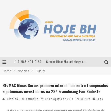
ÚLTIMAS NOTÍCIAS
Circuito Minas Musical chega a Sabará com show gratuito de Thiago Delegado, Nath Rodrigues e Tulio Araujo
Home
Notícias
Cultura
É neste sábado: Marcelinho de Lima e Trio Virgulino agitam o Forró do Givanildo em Pedro Leopoldo
Simone celebra a força feminina e sua trajetória histórica na MPB em novo show “Que mulher é essa!?” em Belo Horizonte
RE/MAX Minas Gerais promove intercâmbio entre franqueados
e potenciais investidores na 28ª Franchising Fair Sudeste
Milton Guedes traz turnê “Milton Canta Lulu” a Belo Horizonte
Redacao Diario Mineiro
22 de agosto de 2017
Cultura
,
Notícias
A franquia imobiliária estará presente no stand 53 da feira de