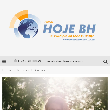
ÚLTIMAS NOTÍCIAS
Circuito Minas Musical chega a Sabará com show gratuito de Thiago Delegado, Nath Rodrigues e Tulio Araujo
Home
Notícias
Cultura
É neste sábado: Marcelinho de Lima e Trio Virgulino agitam o Forró do Givanildo em Pedro Leopoldo
Simone celebra a força feminina e sua trajetória histórica na MPB em novo show “Que mulher é essa!?” em Belo Horizonte
Milton Guedes traz turnê “Milton Canta Lulu” a Belo Horizonte