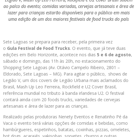
ao palco do evento; comidas variadas, cervejas artesanais e área de
lazer para crianças estarão disponíveis para o público em mais
uma edição de um dos maiores festivais de food trucks do país
Sete Lagoas se prepara para receber, pela primeira vez
o
Gula Festival de Food Trucks
. O evento, que já teve duas
edições em Belo Horizonte, acontece nos dias
5 e 6 de agosto
,
sábado e domingo, das 11h às 20h, no estacionamento do
Shopping Sete Lagoas (Av. Otávio Campelo Ribeiro, 2801 –
Eldorado, Sete Lagoas – MG). Para agitar o público, shows de
Legião V, um dos covers de Legião Urbana mais aclamados do
Brasil, Mash Up Leo Ferreira, Rockfield e U2 Cover Brasil,
referência mundial no tributo à banda irlandesa U2. O festival
contará ainda com 20 foods trucks, variedades de cervejas
artesanais e área de lazer para as crianças.
Realizado pelas produtoras Nenety Eventos e Renatinho Pé da
Vaca o evento terá várias opções de comidas e bebidas, como
hambúrgueres, espetinhos, batatas, coxinhas, pizzas, omeletes,
hot dogs, acarajés, yakisobas, sorvetes, churros e outras