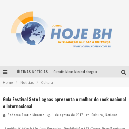
ÚLTIMAS NOTÍCIAS
Circuito Minas Musical chega a Sabará com show gratuito de Thiago Delegado, Nath Rodrigues e Tulio Araujo
Home
Notícias
Cultura
É neste sábado: Marcelinho de Lima e Trio Virgulino agitam o Forró do Givanildo em Pedro Leopoldo
Simone celebra a força feminina e sua trajetória histórica na MPB em novo show “Que mulher é essa!?” em Belo Horizonte
Gula Festival Sete Lagoas apresenta o melhor do rock nacional
e internacional
Milton Guedes traz turnê “Milton Canta Lulu” a Belo Horizonte
Redacao Diario Mineiro
1 de agosto de 2017
Cultura
,
Notícias
Legião V, Mash Up Leo Ferreira, Rockfield e U2 Cover Brasil
sobem