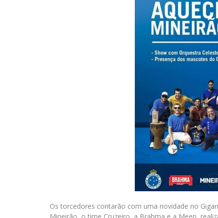
Os torcedores contarão com uma novidade no Gigan
Mineirão, o time Cruzeiro, a Brahma e a Meep, real