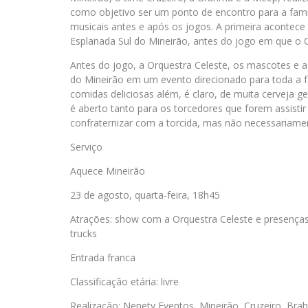
como objetivo ser um ponto de encontro para a famíl
musicais antes e após os jogos. A primeira acontece 
Esplanada Sul do Mineirão, antes do jogo em que o C
Antes do jogo, a Orquestra Celeste, os mascotes e as
do Mineirão em um evento direcionado para toda a 
comidas deliciosas além, é claro, de muita cerveja g
é aberto tanto para os torcedores que forem assistir
confraternizar com a torcida, mas não necessariame
Serviço
Aquece Mineirão
23 de agosto, quarta-feira, 18h45
Atrações: show com a Orquestra Celeste e presenças
trucks
Entrada franca
Classificação etária: livre
Realização: Nenety Eventos, Mineirão, Cruzeiro, Br