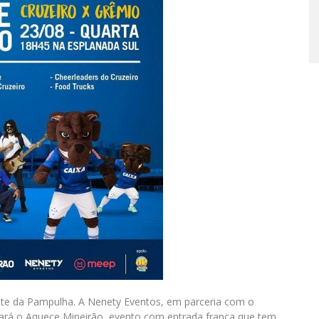
te da Pampulha. A Nenety Eventos, em parceria com o
izará o Aquece Mineirão, evento com entrada franca que tem