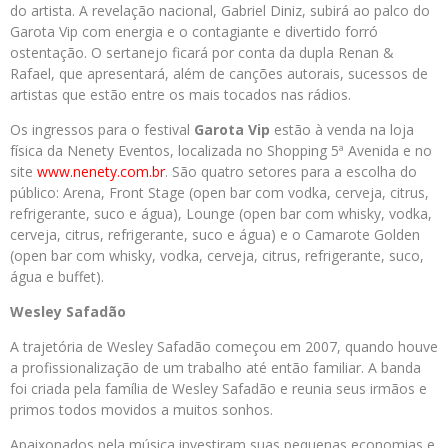
do artista. A revelação nacional, Gabriel Diniz, subirá ao palco do
Garota Vip com energia e o contagiante e divertido forró
ostentação. O sertanejo ficará por conta da dupla Renan &
Rafael, que apresentará, além de canções autorais, sucessos de
artistas que estão entre os mais tocados nas rádios.
Os ingressos para o festival
Garota Vip
estão à venda na loja
física da Nenety Eventos, localizada no Shopping 5ª Avenida e no
site
www.nenety.com.br
. São quatro setores para a escolha do
público: Arena, Front Stage (open bar com vodka, cerveja, citrus,
refrigerante, suco e água), Lounge (open bar com whisky, vodka,
cerveja, citrus, refrigerante, suco e água) e o Camarote Golden
(open bar com whisky, vodka, cerveja, citrus, refrigerante, suco,
água e buffet).
Wesley Safadão
A trajetória de Wesley Safadão começou em 2007, quando houve
a profissionalização de um trabalho até então familiar. A banda
foi criada pela família de Wesley Safadão e reunia seus irmãos e
primos todos movidos a muitos sonhos.
Apaixonados pela música investiram suas pequenas economias e