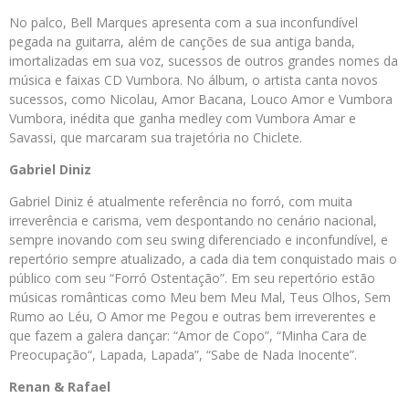
No palco, Bell Marques apresenta com a sua inconfundível
pegada na guitarra, além de canções de sua antiga banda,
imortalizadas em sua voz, sucessos de outros grandes nomes da
música e faixas CD Vumbora. No álbum, o artista canta novos
sucessos, como Nicolau, Amor Bacana, Louco Amor e Vumbora
Vumbora, inédita que ganha medley com Vumbora Amar e
Savassi, que marcaram sua trajetória no Chiclete.
Gabriel Diniz
Gabriel Diniz é atualmente referência no forró, com muita
irreverência e carisma, vem despontando no cenário nacional,
sempre inovando com seu swing diferenciado e inconfundível, e
repertório sempre atualizado, a cada dia tem conquistado mais o
público com seu “Forró Ostentação”. Em seu repertório estão
músicas românticas como Meu bem Meu Mal, Teus Olhos, Sem
Rumo ao Léu, O Amor me Pegou e outras bem irreverentes e
que fazem a galera dançar: “Amor de Copo”, “Minha Cara de
Preocupação“, Lapada, Lapada”, “Sabe de Nada Inocente”.
Renan & Rafael