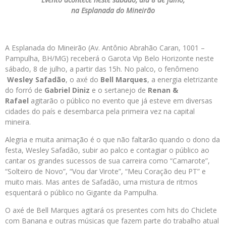
na Esplanada do Mineirão
A Esplanada do Mineirão (Av. Antônio Abrahão Caran, 1001 –
Pampulha, BH/MG) receberá o Garota Vip Belo Horizonte neste
sábado, 8 de julho, a partir das 15h. No palco, o fenômeno
Wesley Safadão
, o axé do
Bell Marques
, a energia eletrizante
do forró de
Gabriel Diniz
e o sertanejo de
Renan &
Rafael
agitarão o público no evento que já esteve em diversas
cidades do país e desembarca pela primeira vez na capital
mineira.
Alegria e muita animação é o que não faltarão quando o dono da
festa, Wesley Safadão, subir ao palco e contagiar o público ao
cantar os grandes sucessos de sua carreira como “Camarote”,
“Solteiro de Novo”, “Vou dar Virote”, “Meu Coração deu PT” e
muito mais. Mas antes de Safadão, uma mistura de ritmos
esquentará o público no Gigante da Pampulha.
O axé de Bell Marques agitará os presentes com hits do Chiclete
com Banana e outras músicas que fazem parte do trabalho atual