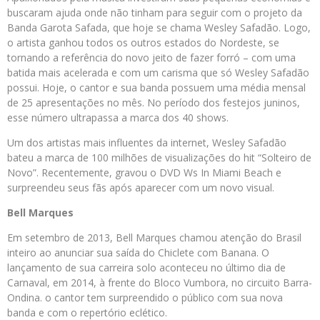
buscaram ajuda onde não tinham para seguir com o projeto da
Banda Garota Safada, que hoje se chama Wesley Safadão. Logo,
o artista ganhou todos os outros estados do Nordeste, se
tornando a referência do novo jeito de fazer forró – com uma
batida mais acelerada e com um carisma que só Wesley Safadão
possui. Hoje, o cantor e sua banda possuem uma média mensal
de 25 apresentações no mês. No período dos festejos juninos,
esse número ultrapassa a marca dos 40 shows.
Um dos artistas mais influentes da internet, Wesley Safadão
bateu a marca de 100 milhões de visualizações do hit “Solteiro de
Novo”. Recentemente, gravou o DVD Ws In Miami Beach e
surpreendeu seus fãs após aparecer com um novo visual.
Bell Marques
Em setembro de 2013, Bell Marques chamou atenção do Brasil
inteiro ao anunciar sua saída do Chiclete com Banana. O
lançamento de sua carreira solo aconteceu no último dia de
Carnaval, em 2014, à frente do Bloco Vumbora, no circuito Barra-
Ondina. o cantor tem surpreendido o público com sua nova
banda e com o repertório eclético.