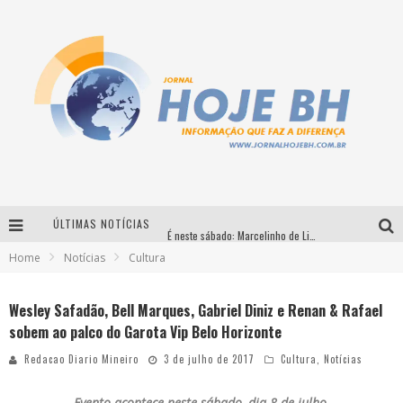
ÚLTIMAS NOTÍCIAS
É neste sábado: Marcelinho de Lima e Trio Virgulino agitam o Forró do Givanildo em Pedro Leopoldo
Home
Notícias
Cultura
Simone celebra a força feminina e sua trajetória histórica na MPB em novo show “Que mulher é essa!?” em Belo Horizonte
Milton Guedes traz turnê “Milton Canta Lulu” a Belo Horizonte
Wesley Safadão, Bell Marques, Gabriel Diniz e Renan & Rafael
sobem ao palco do Garota Vip Belo Horizonte
Circuito Minas Musical chega a Sabará com show gratuito de Thiago Delegado, Nath Rodrigues e Tulio Araujo
Redacao Diario Mineiro
3 de julho de 2017
Cultura
,
Notícias
Evento acontece neste sábado, dia 8 de julho,