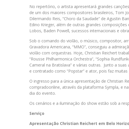
No repertório, o artista apresentará grandes cançõe
de um dos maiores compositores brasileiros, Tom Job
Dilermando Reis, “Choro da Saudade” de Agustin Barr
Edino Krieger, além de outras grandes composições d
Lobos, Baden Powell, sucessos internacionais e obra
Sob o comando do violão, o músico, compositor, arra
Gravadora Americana, “MMO”, conseguiu a admiraçã
violão com orquestras. Hoje, Christian Reichert tr
“Rousse Philharmonica Orchestra”, “Sophia Rundfunko
Cameral na Bratislava” e várias outras. Junto a suas
e contratado como “Popstar” e ator, pois faz muitas g
O ingresso para a única apresentação de Christian Re
compradoonline, através da plataforma Sympla, e na 
dia do evento.
Os cenários e a iluminação do show estão sob a respo
Serviço
Apresentação Christian Reichert em Belo Horiz