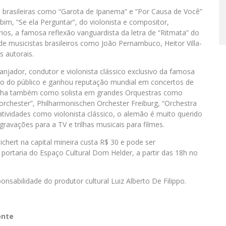
s brasileiras como “Garota de Ipanema” e “Por Causa de Você”
im, “Se ela Perguntar”, do violonista e compositor,
ios, a famosa reflexão vanguardista da letra de “Ritmata” do
e musicistas brasileiros como João Pernambuco, Heitor Villa-
s autorais.
njador, condutor e violonista clássico exclusivo da famosa
o do público e ganhou reputação mundial em concertos de
abalha também como solista em grandes Orquestras como
rchester”, Philharmonischen Orchester Freiburg, “Orchestra
 atividades como violonista clássico, o alemão é muito querido
ravações para a TV e trilhas musicais para filmes.
ichert na capital mineira custa R$ 30 e pode ser
portaria do Espaço Cultural Dom Helder, a partir das 18h no
nsabilidade do produtor cultural Luiz Alberto De Filippo.
onte