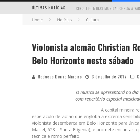
ÚLTIMAS NOTÍCIAS
Home
Notícias
Cultura
Violonista alemão Christian R
MILTON GUEDES TRAZ TURNÊ “MILTON
Belo Horizonte neste sábado
Redacao Diario Mineiro
3 de julho de 2017
C
O musico se apresentará no dia 
com repertório especial mesclado
A capital mineira 
espetáculo de violão que engloba a extrema sensibi
violonista desembarca em Belo Horizonte para únic
Maciel, 628 – Santa Efigênia), e promete encantar o
técnica e ritmo perfeito.