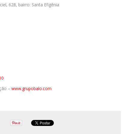
l, 628, bairro: Santa Efigênia
10
ação –
www.grupobalo.com