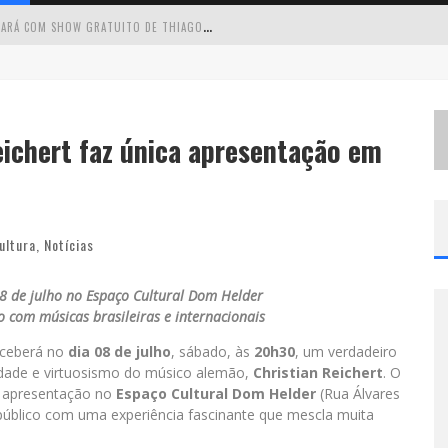
C
IRCUITO MINAS MUSICAL CHEGA A SABARÁ COM SHOW GRATUITO DE THIAGO DELEGADO, NATH RODRIGUES E TULIO ARAUJO
É
NESTE SÁBADO: MARCELINHO DE LIMA E TRIO VIRGULINO AGITAM O FORRÓ DO GIVANILDO EM PEDRO LEOPOLDO
S
IMONE CELEBRA A FORÇA FEMININA E SUA TRAJETÓRIA HISTÓRICA NA MPB EM NOVO SHOW “QUE MULHER É ESSA!?” EM BELO HORIZONTE
eichert faz única apresentação em
 CANTA LULU” A BELO HORIZONTE
ultura
,
Notícias
8 de julho no Espaço Cultural Dom Helder
 com músicas brasileiras e internacionais
receberá no
dia 08 de julho
, sábado, às
20h30
, um verdadeiro
lidade e virtuosismo do músico alemão,
Christian Reichert
. O
a apresentação no
Espaço Cultural Dom Helder
(Rua Álvares
 público com uma experiência fascinante que mescla muita