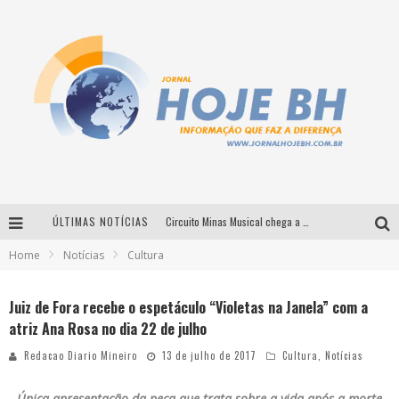
ÚLTIMAS NOTÍCIAS
Circuito Minas Musical chega a Sabará com show gratuito de Thiago Delegado, Nath Rodrigues e Tulio Araujo
Home
Notícias
Cultura
É neste sábado: Marcelinho de Lima e Trio Virgulino agitam o Forró do Givanildo em Pedro Leopoldo
Simone celebra a força feminina e sua trajetória histórica na MPB em novo show “Que mulher é essa!?” em Belo Horizonte
Juiz de Fora recebe o espetáculo “Violetas na Janela” com a
atriz Ana Rosa no dia 22 de julho
Milton Guedes traz turnê “Milton Canta Lulu” a Belo Horizonte
Redacao Diario Mineiro
13 de julho de 2017
Cultura
,
Notícias
Única apresentação da peça que trata sobre a vida após a morte