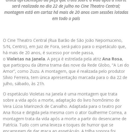
será realizada no dia 22 de julho no Cine Theatro Central;
montagem está em cartaz há mais de 20 anos com sessões lotadas
em todo o país
O Cine Theatro Central (Rua Barão de São João Nepomuceno,
S/N, Centro), em Juiz de Fora, será palco para o espetáculo que,
há mais de 20 anos, é sucesso por onde passa,
o
Violetas
na
Janela
. A peça é estrelada pela atriz
Ana Rosa
,
que participou da última trama das nove da Rede Globo, “A Lei do
Amor”, como Zuzu. A montagem, que é realizada pelo produtor
Sílvio Ferreira, tem única apresentação marcada para o dia 22 de
julho, sábado, às 21h.
O espetáculo Violetas na Janela
é uma montagem que trata
sobre a vida após a morte, adaptação do livro homônimo de
Vera Lúcia Marinzeck de Carvalho. Adaptada para o teatro por
Ana Rosa e dirigida pela mesma com o ator Guilherme Correa, a
montagem trata da vida após a morte a partir do desencarne de
Patrícia. Tudo com uma leveza e toques de humor que se
encarregam de dar graça ao espetáculo. A trilha sonora foi