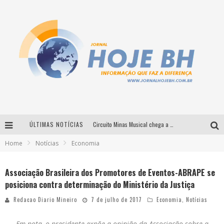
ÚLTIMAS NOTÍCIAS
Circuito Minas Musical chega a Sabará com show gratuito de Thiago Delegado, Nath Rodrigues e Tulio Araujo
Home
Notícias
Economia
É neste sábado: Marcelinho de Lima e Trio Virgulino agitam o Forró do Givanildo em Pedro Leopoldo
Simone celebra a força feminina e sua trajetória histórica na MPB em novo show “Que mulher é essa!?” em Belo Horizonte
Associação Brasileira dos Promotores de Eventos-ABRAPE se
posiciona contra determinação do Ministério da Justiça
Milton Guedes traz turnê “Milton Canta Lulu” a Belo Horizonte
Redacao Diario Mineiro
7 de julho de 2017
Economia
,
Notícias
Em nota, o presidente expõe a opinião da Associação sobre a