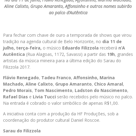
Aline Calixto, Grupo Amaranto, Affonsinho e outros nomes subirão
ao palco d’Autêntica
Para fechar com chave de ouro a temporada de shows que virou
tradição na agenda cultural de Belo Horizonte, no
dia 11 de
julho, terça-feira,
o músico
Eduardo Filizzola
receberá
n’A
Autêntica
(Rua Alagoas, 1172, Savassi) a partir das
19h
, grandes
artistas da música mineira para a última edição do Sarau do
Filizzola 2017.
Flávio Renegado
,
Tadeu Franco
,
Affonsinho, Marina
Machado, Aline Calixto
,
Grupo Amaranto
,
Chico Amaral
,
Pedro Morais
,
Tom Nascimento
,
Ladston do Nascimento
,
Rafael Dias
e
Livia Tucci
serão recebidos pelo músico no palco.
Na entrada é cobrado o valor simbólico de apenas R$1,00.
A iniciativa conta com a produção da HF Produções, sob a
coordenação do produtor cultural Daniel Roscoe.
Sarau do Filizzola