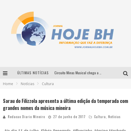
ÚLTIMAS NOTÍCIAS
Circuito Minas Musical chega a Sabará com show gratuito de Thiago Delegado, Nath Rodrigues e Tulio Araujo
Home
Notícias
Cultura
É neste sábado: Marcelinho de Lima e Trio Virgulino agitam o Forró do Givanildo em Pedro Leopoldo
Simone celebra a força feminina e sua trajetória histórica na MPB em novo show “Que mulher é essa!?” em Belo Horizonte
Sarau do Filizzola apresenta a última edição da temporada com
grandes nomes da música mineira
Milton Guedes traz turnê “Milton Canta Lulu” a Belo Horizonte
Redacao Diario Mineiro
27 de junho de 2017
Cultura
,
Notícias
No dia 11 de julho, Flávio Renegado, Affonsinho, Marina Machado,