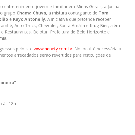
o entretenimento jovem e familiar em Minas Gerais, a Junina
do grupo
Chama Chuva
, a mistura contagiante de
Tom
pião
e
Kayc Antonelly
. A iniciativa que pretende receber
també, Auto Truck, Chevrolet, Santa Amália e Krug Bier, além
 e Restaurantes, Belotur, Prefeitura de Belo Horizonte e
mia.
ngressos pelo site
www.nenety.com.br
. No local, é necessária a
entos arrecadados serão revertidos para instituições de
mineira”
h às 18h