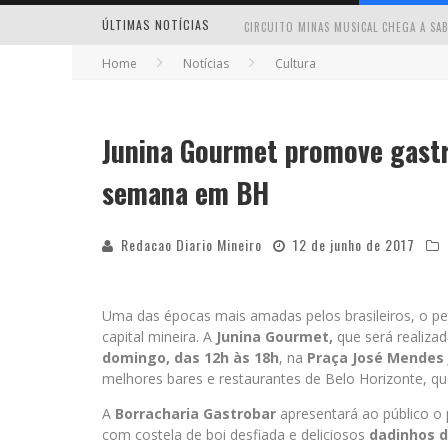
ÚLTIMAS NOTÍCIAS
Home
Notícias
Cultura
Junina Gourmet promove gastr
MILTON GUEDES TRAZ TURNÊ “MILTON
semana em BH
Redacao Diario Mineiro
12 de junho de 2017
Uma das épocas mais amadas pelos brasileiros, o per
capital mineira. A
Junina Gourmet,
que será realiza
domingo, das 12h às 18h
, na
Praça José Mendes 
melhores bares e restaurantes de Belo Horizonte, qu
A
Borracharia Gastrobar
apresentará ao público o
com costela de boi desfiada e deliciosos
dadinhos d