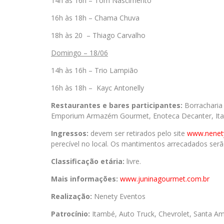
14h às 16h – Tom Nascimento
16h às 18h – Chama Chuva
18h às 20 – Thiago Carvalho
Domingo – 18/06
14h às 16h – Trio Lampião
16h às 18h – Kayc Antonelly
Restaurantes e bares participantes:
Borracharia 
Emporium Armazém Gourmet, Enoteca Decanter, Itatia
Ingressos:
devem ser retirados pelo site
www.nenet
perecível no local. Os mantimentos arrecadados serão 
Classificação etária:
livre.
Mais informações:
www.
juninagourmet.com.br
Realização:
Nenety Eventos
Patrocínio:
Itambé, Auto Truck, Chevrolet, Santa Amá