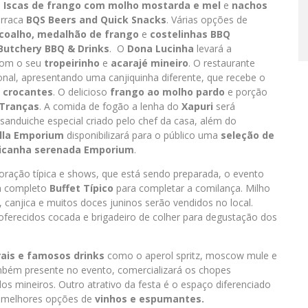
.
Iscas de frango com molho mostarda
e mel
e
nachos
arraca
BQS Beers and Quick Snacks
. Várias opções de
o coalho, medalhão de frango
e
costelinhas BBQ
Butchery BBQ & Drinks
. O
Dona Lucinha
levará a
 com o seu
tropeirinho
e
acarajé mineiro
. O restaurante
onal, apresentando uma canjiquinha diferente, que recebe o
s crocantes
. O delicioso
frango ao molho pardo
e porção
 Tranças
. A comida de fogão a lenha do
Xapuri
será
 sanduiche especial criado pelo chef da casa, além do
illa Emporium
disponibilizará para o público uma
seleção de
icanha serenada Emporium
.
coração típica e shows, que está sendo preparada, o evento
m completo
Buffet Típico
para completar a comilança. Milho
o, canjica e muitos doces juninos serão vendidos no local.
ferecidos cocada e brigadeiro de colher para degustação dos
rais e famosos drinks
como o aperol spritz, moscow mule e
bém presente no evento, comercializará os chopes
os mineiros. Outro atrativo da festa é o espaço diferenciado
 melhores opções de
vinhos e espumantes.