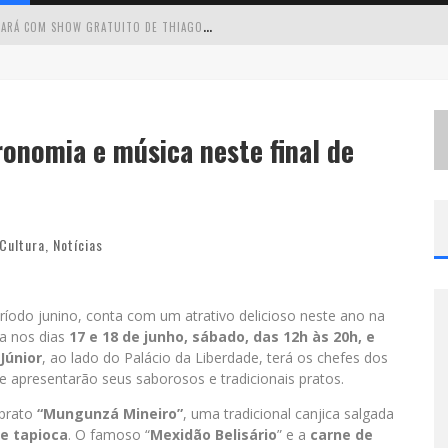
C
IRCUITO MINAS MUSICAL CHEGA A SABARÁ COM SHOW GRATUITO DE THIAGO DELEGADO, NATH RODRIGUES E TULIO ARAUJO
É
NESTE SÁBADO: MARCELINHO DE LIMA E TRIO VIRGULINO AGITAM O FORRÓ DO GIVANILDO EM PEDRO LEOPOLDO
S
IMONE CELEBRA A FORÇA FEMININA E SUA TRAJETÓRIA HISTÓRICA NA MPB EM NOVO SHOW “QUE MULHER É ESSA!?” EM BELO HORIZONTE
onomia e música neste final de
 CANTA LULU” A BELO HORIZONTE
Cultura
,
Notícias
íodo junino, conta com um atrativo delicioso neste ano na
da nos dias
17 e 18 de junho, sábado, das 12h às 20h, e
Júnior
, ao lado do Palácio da Liberdade, terá os chefes dos
e apresentarão seus saborosos e tradicionais pratos.
 prato
“Mungunzá Mineiro”
, uma tradicional canjica salgada
e tapioca
. O famoso “
Mexidão Belisário
” e a
carne de