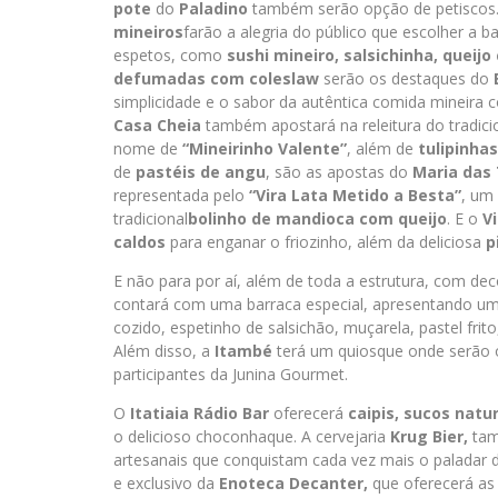
pote
do
Paladino
também serão opção de petiscos
mineiros
farão a alegria do público que escolher a b
espetos, como
sushi mineiro, salsichinha, queij
defumadas com coleslaw
serão os destaques do
simplicidade e o sabor da autêntica comida mineira
Casa Cheia
também apostará na releitura do tradici
nome de
“Mineirinho Valente”
, além de
tulipinha
de
pastéis de angu
, são as apostas do
Maria das
representada pelo
“Vira Lata Metido a Besta”
, um
tradicional
bolinho de mandioca com queijo
. E o
V
caldos
para enganar o friozinho, além da deliciosa
p
E não para por aí, além de toda a estrutura, com de
contará com uma barraca especial, apresentando u
cozido, espetinho de salsichão, muçarela, pastel frit
Além disso, a
Itambé
terá um quiosque onde serão o
participantes da Junina Gourmet.
O
Itatiaia Rádio Bar
oferecerá
caipis, sucos natu
o delicioso choconhaque. A cervejaria
Krug Bier,
tam
artesanais que conquistam cada vez mais o paladar d
e exclusivo da
Enoteca
Decanter,
que oferecerá as