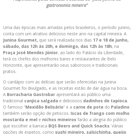
gastronomia mineira”
Uma das épocas mais amadas pelos brasileiros, o período junino,
conta com um atrativo delicioso neste ano na capital mineira. A
Junina Gourmet,
que será realizada nos dias
17 e 18 de junho,
sábado, das 12h às 20h, e domingo, das 12h às 18h
, na
Praça José Mendes Júnior
, ao lado do Palácio da Liberdade,
terá os chefes dos melhores bares e restaurantes de Belo
Horizonte, que apresentarão seus saborosos e tradicionais
pratos.
O cardápio com as delícias que serão oferecidas na Junina
Gourmet foi divulgado, e as receitas estão de dar água na boca.
A
Borracharia Gastrobar
apresentará ao público uma
tradicional
canjica salgada
e deliciosos
dadinhos de tapioca
.
O famoso “
Mexidão Belisário
” e a
carne de pote
do
Paladino
também serão opção de petiscos.
Iscas de frango com molho
mostarda
e mel
e
nichos mineiros
farão a alegria do público
que escolher a barraca
BQS Beers and Quick Snacks
. Várias
opções de espetos, como
sushi mineiro, salsichinha, queijo