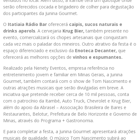
vendidos no local. Além disso, a Itambé terá um quiosque onde
serão oferecidos cocada e brigadeiro de colher para degustação
dos participantes da Junina Gourmet.
O
Itatiaia Rádio Bar
oferecerá
caipis, sucos naturais e
drinks aperols
. A cervejaria
Krug Bier,
também presente no
evento, comercializará os chopes artesanais que conquistam
cada vez mais o paladar dos mineiros. Outro atrativo da festa é o
espaço diferenciado e exclusivo da
Enoteca
Decanter,
que
oferecerá as melhores opções de
vinhos e espumantes.
Realizado pela Nenety Eventos, empresa referência no
entretenimento jovem e familiar em Minas Gerais, a Junina
Gourmet, também contará com o show de Tom Nascimento e
outras atrações musicais que serão divulgadas em breve. A
iniciativa que pretende receber cerca de 10 mil pessoas, conta
com o patrocínio da Itambé, Auto Truck, Chevrolet e Krug Bier,
além do apoio da Abrasel – Associação Brasileira de Bares e
Restaurantes, Belotur, Prefeitura de Belo Horizonte e Governo de
Minas, através do Programa + Gastronomia.
E para completar a festa, a Junina Gourmet apresentará atrações
musicais de qualidade. O músico Tom Nascimento subirá ao