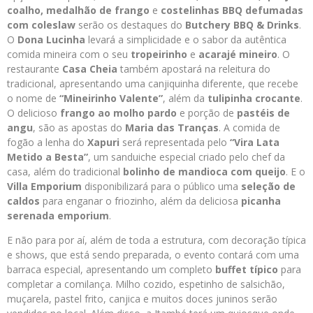
coalho, medalhão de frango
e
costelinhas BBQ defumadas
com coleslaw
serão os destaques do
Butchery BBQ & Drinks
.
O
Dona Lucinha
levará a simplicidade e o sabor da autêntica
comida mineira com o seu
tropeirinho
e
acarajé mineiro
. O
restaurante
Casa Cheia
também apostará na releitura do
tradicional, apresentando uma canjiquinha diferente, que recebe
o nome de
“Mineirinho Valente”
, além da
tulipinha crocante
.
O delicioso
frango ao molho pardo
e porção de
pastéis de
angu
, são as apostas do
Maria das Tranças
. A comida de
fogão a lenha do
Xapuri
será representada pelo
“Vira Lata
Metido a Besta”
, um sanduiche especial criado pelo chef da
casa, além do tradicional
bolinho de mandioca com queijo
. E o
Villa Emporium
disponibilizará para o público uma
seleção de
caldos
para enganar o friozinho, além da deliciosa
picanha
serenada emporium
.
E não para por aí, além de toda a estrutura, com decoração típica
e shows, que está sendo preparada, o evento contará com uma
barraca especial, apresentando um completo
buffet típico
para
completar a comilança. Milho cozido, espetinho de salsichão,
muçarela, pastel frito, canjica e muitos doces juninos serão