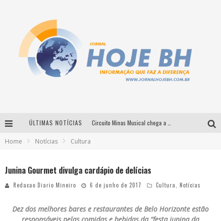
ÚLTIMAS NOTÍCIAS
Circuito Minas Musical chega a Sabará com show gratuito de Thiago Delegado, Nath Rodrigues e Tulio Araujo
Home
Notícias
Cultura
É neste sábado: Marcelinho de Lima e Trio Virgulino agitam o Forró do Givanildo em Pedro Leopoldo
Simone celebra a força feminina e sua trajetória histórica na MPB em novo show “Que mulher é essa!?” em Belo Horizonte
Junina Gourmet divulga cardápio de delícias
Milton Guedes traz turnê “Milton Canta Lulu” a Belo Horizonte
Redacao Diario Mineiro
6 de junho de 2017
Cultura
,
Notícias
Dez dos melhores bares e restaurantes de Belo Horizonte estão
responsáveis pelas comidas e bebidas da “festa junina da