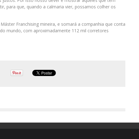
 justos. Por isso nosso dever é mostrar aqueles que têm
, para que, quando a calmaria vier, possamos colher os
 Máster Franchising mineira, e somará a companhia que conta
or do mundo, com aproximadamente 112 mil corretores