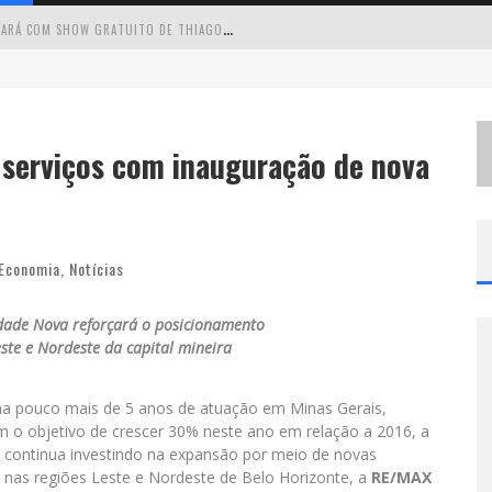
C
IRCUITO MINAS MUSICAL CHEGA A SABARÁ COM SHOW GRATUITO DE THIAGO DELEGADO, NATH RODRIGUES E TULIO ARAUJO
É
NESTE SÁBADO: MARCELINHO DE LIMA E TRIO VIRGULINO AGITAM O FORRÓ DO GIVANILDO EM PEDRO LEOPOLDO
S
IMONE CELEBRA A FORÇA FEMININA E SUA TRAJETÓRIA HISTÓRICA NA MPB EM NOVO SHOW “QUE MULHER É ESSA!?” EM BELO HORIZONTE
serviços com inauguração de nova
 CANTA LULU” A BELO HORIZONTE
Economia
,
Notícias
dade Nova reforçará o posicionamento
ste e Nordeste da capital mineira
oma pouco mais de 5 anos de atuação em Minas Gerais,
o objetivo de crescer 30% neste ano em relação a 2016, a
continua investindo na expansão por meio de novas
e nas regiões Leste e Nordeste de Belo Horizonte, a
RE/MAX