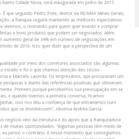
 no bairro Cidade Nova, será inaugurada em junho de 2017.
. É que segundo Pedro Pote, diretor da RE/MAX Minas Gerais,
ção, a franquia seguirá mantendo as melhores expectativas
ue vivemos, o momento para quem quer investir e comprar
ertas e bons produtos que podem ser negociados. Além
s um aumento geral de 34% em número de negociações em
odo de 2016. Isso quer dizer que a perspectiva de um
qualidade por meio dos corretores associados são algumas
 no estado e foi o que chamou atenção dos sócios-
arcia e Marcelo Lacerda. Os empresários, que procuravam um
 pesquisas e diante das referências positivas que obtiveram.
amente. Primeiro porque percebemos sua preocupação em se
nais, e quando tivemos a primeira conversa, ficamos
ganhar, isso nos deu a confiança de que entraríamos num
odos que se envolvessem”, observa Andréa Garcia.
vo negócio veio da estrutura e do apoio que a franqueadora
 mas de muitas oportunidades. “Algumas pessoas têm medo de
a, eu penso o contrário, é nesse momento que conseguimos