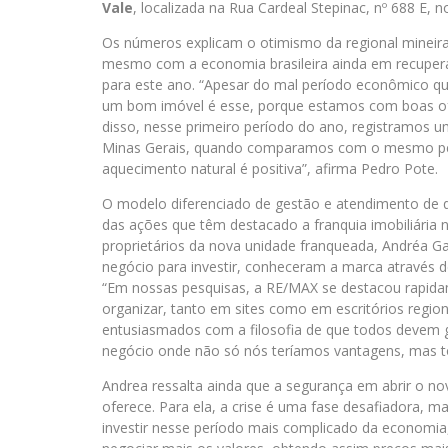
Vale
, localizada na Rua Cardeal Stepinac, nº 688 E,
Os números explicam o otimismo da regional mineira
mesmo com a economia brasileira ainda em recupera
para este ano. “Apesar do mal período econômico q
um bom imóvel é esse, porque estamos com boas of
disso, nesse primeiro período do ano, registramo
Minas Gerais, quando comparamos com o mesmo perí
aquecimento natural é positiva”, afirma Pedro Pote.
O modelo diferenciado de gestão e atendimento de 
das ações que têm destacado a franquia imobiliária
proprietários da nova unidade franqueada, Andréa G
negócio para investir, conheceram a marca através de
“Em nossas pesquisas, a RE/MAX se destacou rapid
organizar, tanto em sites como em escritórios regio
entusiasmados com a filosofia de que todos devem 
negócio onde não só nós teríamos vantagens, mas t
Andrea ressalta ainda que a segurança em abrir o no
oferece. Para ela, a crise é uma fase desafiadora,
investir nesse período mais complicado da economi