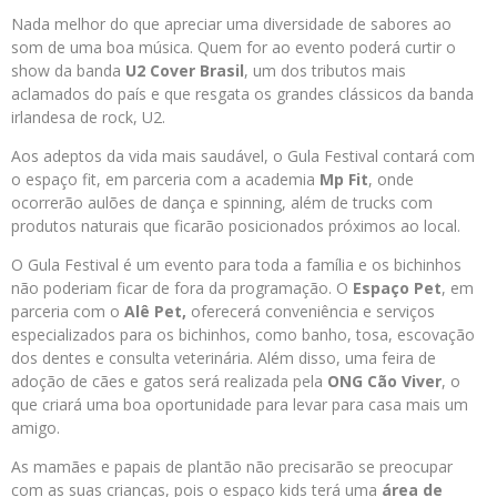
Nada melhor do que apreciar uma diversidade de sabores ao
som de uma boa música. Quem for ao evento poderá curtir o
show da banda
U2 Cover Brasil
, um dos tributos mais
aclamados do país e que resgata os grandes clássicos da banda
irlandesa de rock, U2.
Aos adeptos da vida mais saudável, o Gula Festival contará com
o espaço fit, em parceria com a academia
Mp Fit
, onde
ocorrerão aulões de dança e spinning, além de trucks com
produtos naturais que ficarão posicionados próximos ao local.
O Gula Festival é um evento para toda a família e os bichinhos
não poderiam ficar de fora da programação. O
Espaço Pet
, em
parceria com o
Alê Pet,
oferecerá conveniência e serviços
especializados para os bichinhos, como banho, tosa, escovação
dos dentes e consulta veterinária. Além disso, uma feira de
adoção de cães e gatos será realizada pela
ONG Cão Viver
, o
que criará uma boa oportunidade para levar para casa mais um
amigo.
As mamães e papais de plantão não precisarão se preocupar
com as suas crianças, pois o espaço kids terá uma
área de