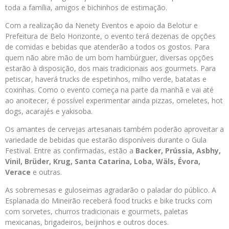
toda a família, amigos e bichinhos de estimação.
Com a realização da Nenety Eventos e apoio da Belotur e
Prefeitura de Belo Horizonte, o evento terá dezenas de opções
de comidas e bebidas que atenderão a todos os gostos. Para
quem não abre mão de um bom hambúrguer, diversas opções
estarão à disposição, dos mais tradicionais aos gourmets. Para
petiscar, haverá trucks de espetinhos, milho verde, batatas e
coxinhas. Como o evento começa na parte da manhã e vai até
ao anoitecer, é possível experimentar ainda pizzas, omeletes, hot
dogs, acarajés e yakisoba.
Os amantes de cervejas artesanais também poderão aproveitar a
variedade de bebidas que estarão disponíveis durante o Gula
Festival. Entre as confirmadas, estão a
Backer, Prússia, Asbhy,
Vinil, Brüder, Krug, Santa Catarina, Loba, Wäls, Évora,
Verace
e outras.
As sobremesas e guloseimas agradarão o paladar do público. A
Esplanada do Mineirão receberá food trucks e bike trucks com
com sorvetes, churros tradicionais e gourmets, paletas
mexicanas, brigadeiros, beijinhos e outros doces.