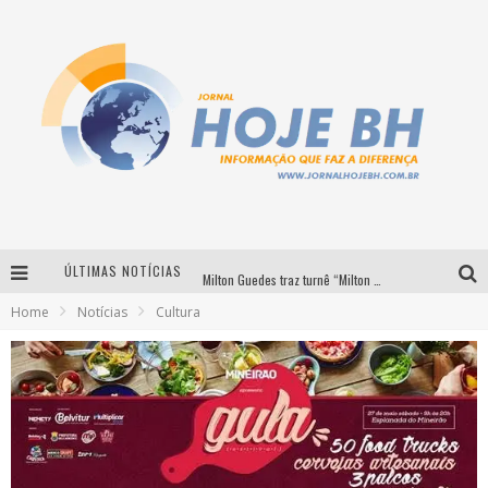
ÚLTIMAS NOTÍCIAS
Milton Guedes traz turnê “Milton Canta Lulu” a Belo Horizonte
Home
Notícias
Cultura
Circuito Minas Musical chega a Sabará com show gratuito de Thiago Delegado, Nath Rodrigues e Tulio Araujo
É neste sábado: Marcelinho de Lima e Trio Virgulino agitam o Forró do Givanildo em Pedro Leopoldo
Simone celebra a força feminina e sua trajetória histórica na MPB em novo show “Que mulher é essa!?” em Belo Horizonte