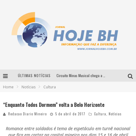
ÚLTIMAS NOTÍCIAS
Circuito Minas Musical chega a Sabará com show gratuito de Thiago Delegado, Nath Rodrigues e Tulio Araujo
Home
Notícias
Cultura
É neste sábado: Marcelinho de Lima e Trio Virgulino agitam o Forró do Givanildo em Pedro Leopoldo
Simone celebra a força feminina e sua trajetória histórica na MPB em novo show “Que mulher é essa!?” em Belo Horizonte
“Enquanto Todos Dormem” volta a Belo Horizonte
Milton Guedes traz turnê “Milton Canta Lulu” a Belo Horizonte
Redacao Diario Mineiro
5 de abril de 2017
Cultura
,
Notícias
Romance entre soldados é tema de espetáculo em turnê nacional
que fica em cartaz na capital mineira nos dias 15 e 16 de abril