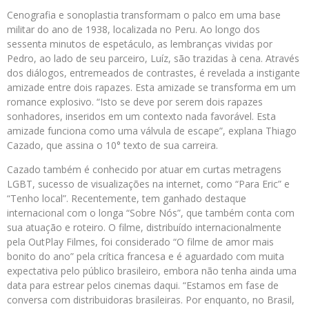
Cenografia e sonoplastia transformam o palco em uma base
militar do ano de 1938, localizada no Peru. Ao longo dos
sessenta minutos de espetáculo, as lembranças vividas por
Pedro, ao lado de seu parceiro, Luíz, são trazidas à cena. Através
dos diálogos, entremeados de contrastes, é revelada a instigante
amizade entre dois rapazes. Esta amizade se transforma em um
romance explosivo. “Isto se deve por serem dois rapazes
sonhadores, inseridos em um contexto nada favorável. Esta
amizade funciona como uma válvula de escape”, explana Thiago
Cazado, que assina o 10° texto de sua carreira.
Cazado também é conhecido por atuar em curtas metragens
LGBT, sucesso de visualizações na internet, como “Para Eric” e
“Tenho local”. Recentemente, tem ganhado destaque
internacional com o longa “Sobre Nós”, que também conta com
sua atuação e roteiro. O filme, distribuído internacionalmente
pela OutPlay Filmes, foi considerado “O filme de amor mais
bonito do ano” pela crítica francesa e é aguardado com muita
expectativa pelo público brasileiro, embora não tenha ainda uma
data para estrear pelos cinemas daqui. “Estamos em fase de
conversa com distribuidoras brasileiras. Por enquanto, no Brasil,