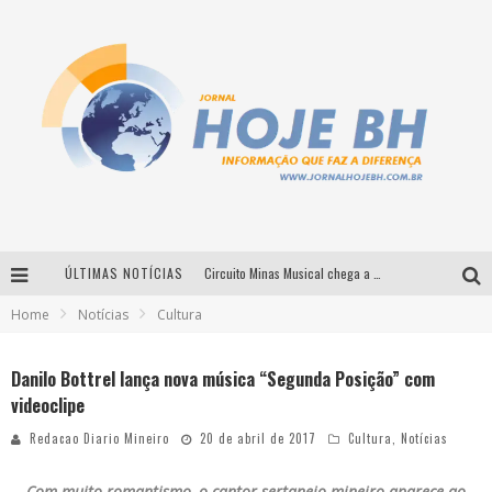
ÚLTIMAS NOTÍCIAS
Circuito Minas Musical chega a Sabará com show gratuito de Thiago Delegado, Nath Rodrigues e Tulio Araujo
Home
Notícias
Cultura
É neste sábado: Marcelinho de Lima e Trio Virgulino agitam o Forró do Givanildo em Pedro Leopoldo
Simone celebra a força feminina e sua trajetória histórica na MPB em novo show “Que mulher é essa!?” em Belo Horizonte
Danilo Bottrel lança nova música “Segunda Posição” com
videoclipe
Milton Guedes traz turnê “Milton Canta Lulu” a Belo Horizonte
Redacao Diario Mineiro
20 de abril de 2017
Cultura
,
Notícias
Com muito romantismo, o cantor sertanejo mineiro aparece ao