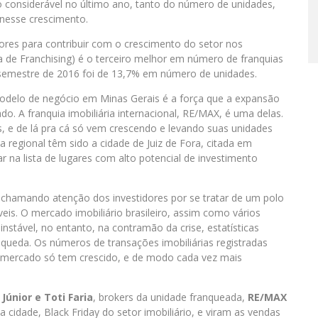
 considerável no último ano, tanto do número de unidades,
 nesse crescimento.
res para contribuir com o crescimento do setor nos
 de Franchising) é o terceiro melhor em número de franquias
 semestre de 2016 foi de 13,7% em número de unidades.
delo de negócio em Minas Gerais é a força que a expansão
 A franquia imobiliária internacional, RE/MAX, é uma delas.
s, e de lá pra cá só vem crescendo e levando suas unidades
a regional têm sido a cidade de Juiz de Fora, citada em
r na lista de lugares com alto potencial de investimento
chamando atenção dos investidores por se tratar de um polo
is. O mercado imobiliário brasileiro, assim como vários
nstável, no entanto, na contramão da crise, estatísticas
queda. Os números de transações imobiliárias registradas
mercado só tem crescido, e de modo cada vez mais
Júnior e Toti Faria
, brokers da unidade franqueada,
RE/MAX
na cidade, Black Friday do setor imobiliário, e viram as vendas