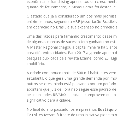
econômica, a franchising apresentou um crescimento
quanto de faturamento, e Minas Gerais foi destaque
O estado que já é considerado um dos mais promisso
próximos anos, segundo a ABF (Associação Brasileira
em operação no Brasil, e sua expansão no primeiro
Uma das razões para tamanho crescimento desse mo
de algumas marcas de sucesso tem ganhado no estado.
A Master Regional chegou a capital mineira há 5 ano
para diferentes cidades. Para 2017 a grande aposta d
pesquisa publicada pela revista Exame, como 25º luga
imobiliário.
A cidade com pouco mais de 500 mil habitantes vem 
estudantil, o que gera uma grande demanda por imóve
outros setores, ainda está passando por um período i
apontam que Juiz de Fora não segue esse padrão de 
pelas unidades RE/MAX da cidade comprovam que o 
significativo para a cidade.
No final do ano passado, os empresários
Eustáquio 
Total
, estiveram à frente de uma iniciativa pioneira 