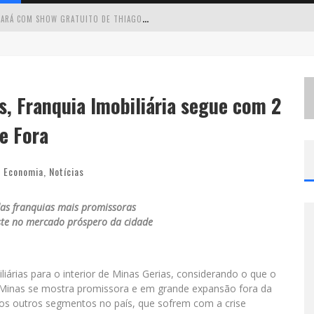
C
IRCUITO MINAS MUSICAL CHEGA A SABARÁ COM SHOW GRATUITO DE THIAGO DELEGADO, NATH RODRIGUES E TULIO ARAUJO
É
NESTE SÁBADO: MARCELINHO DE LIMA E TRIO VIRGULINO AGITAM O FORRÓ DO GIVANILDO EM PEDRO LEOPOLDO
S
IMONE CELEBRA A FORÇA FEMININA E SUA TRAJETÓRIA HISTÓRICA NA MPB EM NOVO SHOW “QUE MULHER É ESSA!?” EM BELO HORIZONTE
, Franquia Imobiliária segue com 2
 CANTA LULU” A BELO HORIZONTE
e Fora
Economia
,
Notícias
as franquias mais promissoras
te no mercado próspero da cidade
liárias para o interior de Minas Gerias, considerando o que o
 Minas se mostra promissora e em grande expansão fora da
ios outros segmentos no país, que sofrem com a crise