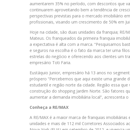
aumentarem 35% no período, com descontos que var
continuarem aproveitando bem a tendência de cresci
perspectivas previstas para o mercado imobiliário e
profissionais, visando um crescimento de 50% em Ju
Hoje na cidade, são duas unidades da franquia; RE/
Mateus. Os franqueados da primeira franquia imobiliá
a expectativa é alta com a marca. “Pesquisamos bast
e seguros na escolha é o fato da marca ter uma filo
estrelas do negócio e oferecendo aos clientes um tra
empresário Toti Faria.
Eustáquio Junior, empresário há 13 anos no segment
próspero “Percebemos que aqui existe uma grande de
estudantil e região norte da cidade. Região essa qu
construção do shopping Jardim Norte. São fatores 
aumentar a demanda imobiliária local”, acrescenta o
Conheça a RE/MAX
A RE/MAX é a maior marca de franquias imobiliária
unidades e mais de 112 mil Corretores Associados ao
Nova York (EUA) em setembro de 2012, e vivencia um