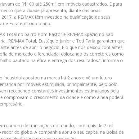
iavam de R$100 até 250mil em imóveis cadastrados. E para
mento que a cidade já apresenta, diante das boas
m 2017, a RE/MAX têm investido na qualificação de seus
iz de Fora em todo o ano.
MAX Total no bairro Bom Pastor e RE/MAX Spazio no São
ria, RE/MAX Total, Eustáquio Junior e Toti Faria garantem que
ante antes de abrir o negócio. E o que nos deixou confiantes
sofia de mercado diferenciada, colocando os corretores como
balho pautado na ética e entrega dos resultados.”, informa o
o industrial apostou na marca há 2 anos e vê um futuro
manda por imóveis estimulada, principalmente, pelo polo
e vem recebendo constantes investimentos estimulados pela
que comprovam o crescimento da cidade e como ainda poderá
 empresário.
s em número de transações do mundo, com mais de 7 mil
 redor do globo. A companhia abriu o seu capital na Bolsa de
a excelente fase de franca expansão.