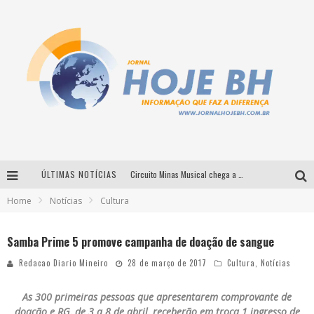
ÚLTIMAS NOTÍCIAS
Circuito Minas Musical chega a Sabará com show gratuito de Thiago Delegado, Nath Rodrigues e Tulio Araujo
Home
Notícias
Cultura
É neste sábado: Marcelinho de Lima e Trio Virgulino agitam o Forró do Givanildo em Pedro Leopoldo
Simone celebra a força feminina e sua trajetória histórica na MPB em novo show “Que mulher é essa!?” em Belo Horizonte
Samba Prime 5 promove campanha de doação de sangue
Milton Guedes traz turnê “Milton Canta Lulu” a Belo Horizonte
Redacao Diario Mineiro
28 de março de 2017
Cultura
,
Notícias
As 300 primeiras pessoas que apresentarem comprovante de
doação e RG, de 3 a 8 de abril, receberão em troca 1 ingresso de