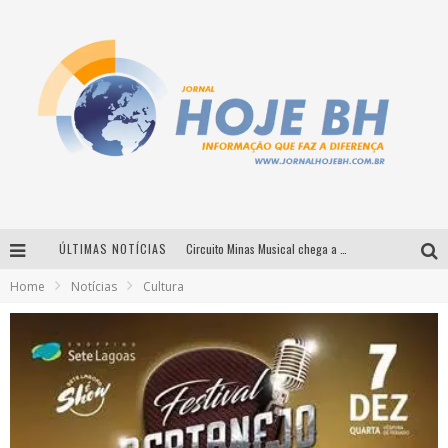
ÚLTIMAS NOTÍCIAS
Circuito Minas Musical chega a Sabará com show gratuito de Thiago Delegado, Nath Rodrigues e Tulio Araujo
Home
Notícias
Cultura
É neste sábado: Marcelinho de Lima e Trio Virgulino agitam o Forró do Givanildo em Pedro Leopoldo
Simone celebra a força feminina e sua trajetória histórica na MPB em novo show “Que mulher é essa!?” em Belo Horizonte
Milton Guedes traz turnê “Milton Canta Lulu” a Belo Horizonte