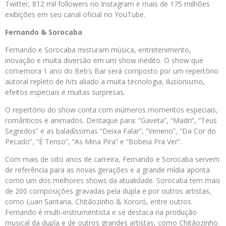
Twitter, 812 mil followers no Instagram e mais de 175 milhões
exibições em seu canal oficial no YouTube.
Fernando & Sorocaba
Fernando e Sorocaba misturam música, entretenimento,
inovação e muita diversão em um show inédito. O show que
comemora 1 ano do Beb’s Bar será composto por um repertório
autoral repleto de
hits
aliado a muita tecnologia, ilusionismo,
efeitos especiais e muitas surpresas.
O repertório do show conta com inúmeros momentos especiais,
românticos e animados. Destaque para: “Gaveta”, “Madri”, “Teus
Segredos” e as baladíssimas “Deixa Falar”, “Veneno”, “Da Cor do
Pecado”, “É Tenso”, “As Mina Pira” e “Bobeia Pra Ver”.
Com mais de oito anos de carreira, Fernando e Sorocaba servem
de referência para as novas gerações e a grande mídia aponta
como um dos melhores shows da atualidade. Sorocaba tem mais
de 200 composições gravadas pela dupla e por outros artistas,
como Luan Santana, Chitãozinho & Xororó, entre outros.
Fernando é multi-instrumentista e se destaca na produção
musical da dupla e de outros grandes artistas, como Chitãozinho