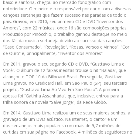
baixo e sanfona, chegou ao mercado fonográfico com
notoriedade. O mineiro é o responsável por dar o tom a diversas
canções sertanejas que fazem sucesso nas paradas de todo o
país. Gravou, em 2010, seu primeiro CD e DVD “Inventor dos
Amores”, com 22 músicas, onde 16 são composições próprias.
Produzido por Pinócchio, o trabalho ganhou destaque no meio
dos fãs da música sertaneja devido ao sucesso das canções:
“Caso Consumado”, “Revelação”, “Rosas, Versos e Vinhos”, “Cor
de Ouro” e, principalmente, “Inventor dos Amores”.
Em 2011, gravou o seu segundo CD e DVD, “Gusttavo Lima e
Você”. O álbum de 12 faixas inéditas trouxe o hit “Balada”, que
alcançou o TOP 10 da Billboard Brasil. Em seguida, Gusttavo
Lima gravou no Credicard Hall, em São Paulo (SP), seu terceiro
projeto, “Gusttavo Lima Ao Vivo Em São Paulo”. A primeira
aposta foi “Gatinha Assanhada”, que, inclusive, entrou para a
trilha sonora da novela “Salve Jorge”, da Rede Globo.
Em 2014, Gusttavo Lima realizou um de seus maiores sonhos, a
gravação de um DVD acústico. Na internet, o cantor é um
dos sertanejos mais populares com mais de 9,7 milhões de
curtidas em sua página no Facebook, 4 milhões de seguidores no