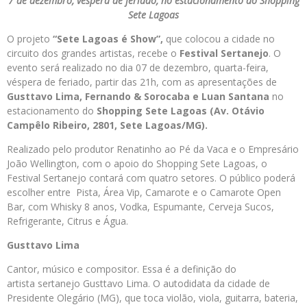
7 de dezembro, véspera de feriado, no estacionamento do Shopping
Sete Lagoas
O projeto
“Sete Lagoas é Show”,
que colocou a cidade no
circuito dos grandes artistas, recebe o
Festival Sertanejo
. O
evento será realizado no dia 07 de dezembro, quarta-feira,
véspera de feriado, partir das 21h, com as apresentações de
Gusttavo Lima, Fernando
& Sorocaba e Luan Santana
no
estacionamento do
Shopping Sete Lagoas (Av. Otávio
Campêlo Ribeiro, 2801, Sete Lagoas/MG).
Realizado pelo produtor Renatinho ao Pé da Vaca e o Empresário
João Wellington, com o apoio do Shopping Sete Lagoas, o
Festival Sertanejo contará com quatro setores. O público poderá
escolher entre Pista, Área Vip, Camarote e o Camarote Open
Bar, com Whisky 8 anos, Vodka, Espumante, Cerveja Sucos,
Refrigerante, Citrus e Água.
Gusttavo Lima
Cantor, músico e compositor. Essa é a definição do
artista sertanejo Gusttavo Lima. O autodidata da cidade de
Presidente Olegário (MG), que toca violão, viola, guitarra, bateria,