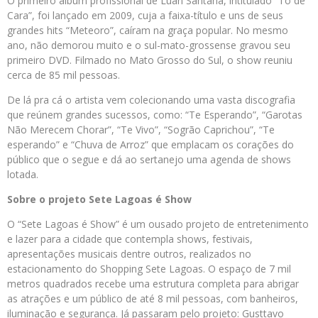
O primeiro álbum profissional de Luan Santana, intitulado “Tô de
Cara”, foi lançado em 2009, cuja a faixa-título e uns de seus
grandes hits “Meteoro”, caíram na graça popular. No mesmo
ano, não demorou muito e o sul-mato-grossense gravou seu
primeiro DVD. Filmado no Mato Grosso do Sul, o show reuniu
cerca de 85 mil pessoas.
De lá pra cá o artista vem colecionando uma vasta discografia
que reúnem grandes sucessos, como: “Te Esperando”, “Garotas
Não Merecem Chorar”, “Te Vivo”, “Sogrão Caprichou”, “Te
esperando” e “Chuva de Arroz” que emplacam os corações do
público que o segue e dá ao sertanejo uma agenda de shows
lotada.
Sobre o projeto Sete Lagoas é Show
O “Sete Lagoas é Show” é um ousado projeto de entretenimento
e lazer para a cidade que contempla shows, festivais,
apresentações musicais dentre outros, realizados no
estacionamento do Shopping Sete Lagoas. O espaço de 7 mil
metros quadrados recebe uma estrutura completa para abrigar
as atrações e um público de até 8 mil pessoas, com banheiros,
iluminação e segurança. Já passaram pelo projeto: Gusttavo