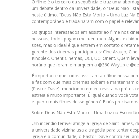
O filme é o terceiro da sequência e traz uma abord
um debate dentro da universidade, o “Deus Não Está
neste último, “Deus Não Está Morto – Uma Luz Na E
contemporâneo e trabalharam com o papel e relevânc
Os grupos interessados em assistir ao filme nos ci
pessoas, todos pagam meia-entrada. Alguns exibido
sites, mas o ideal é que entrem em contato diretame
gerente dos cinemas participantes: Cine Araújo, Cine 
Kinoplex, Orient Cinemas, UCI, UCI Orient. Quem leva
horário que foram e marquem a @360 WayUp e @deu
É importante que todos assistam ao filme nessa prime
e faz com que mais cinemas exibam e mantenham o fi
(Pastor Dave), mencionou em entrevista na pré-estrei
estreia é muito importante. É igual quando você vota 
e quero mais filmes desse gênero’. E nós precisamo
Sobre Deus Não Está Morto – Uma Luz na Escuridão
Um incêndio terrível atinge a Igreja de Saint James,
a universidade vizinha usa a tragédia para tentar des
igreja e a comunidade, o Pastor Dave contra seu am