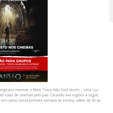
chega aos cinemas o filme “Deus Não Está Morto – Uma Luz
0 salas de cinemas pelo país. Clicando nas regiões a seguir,
 em cartaz nessa primeira semana de estreia, válido de 30 de