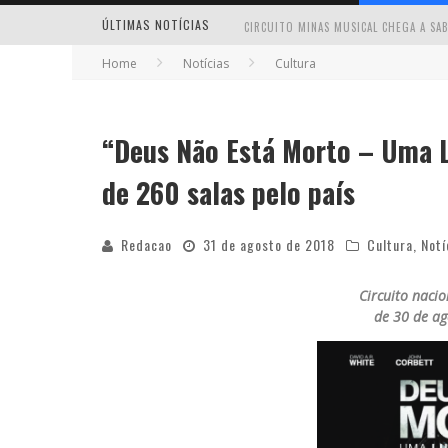
ÚLTIMAS NOTÍCIAS
Home
Notícias
Cultura
“Deus Não Está Morto – Uma L
MILTON GUEDES TRAZ TURNÊ “MILTON
de 260 salas pelo país
Redacao
31 de agosto de 2018
Cultura
,
Notí
Circuito naci
de 30 de ag