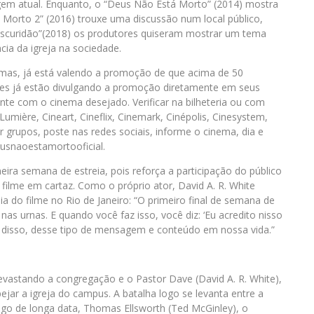
agem atual. Enquanto, o “Deus Não Está Morto” (2014) mostra
 Morto 2” (2016) trouxe uma discussão num local público,
scuridão”(2018) os produtores quiseram mostrar um tema
ia da igreja na sociedade.
nemas, já está valendo a promoção de que acima de 50
res já estão divulgando a promoção diretamente em seus
nte com o cinema desejado. Verificar na bilheteria ou com
Lumière, Cineart, Cineflix, Cinemark, Cinépolis, Cinesystem,
r grupos, poste nas redes sociais, informe o cinema, dia e
snaoestamortooficial.
ira semana de estreia, pois reforça a participação do público
lme em cartaz. Como o próprio ator, David A. R. White
a do filme no Rio de Janeiro: “O primeiro final de semana de
nas urnas. E quando você faz isso, você diz: ‘Eu acredito nisso
s disso, desse tipo de mensagem e conteúdo em nossa vida.”
 devastando a congregação e o Pastor Dave (David A. R. White),
pejar a igreja do campus. A batalha logo se levanta entre a
igo de longa data, Thomas Ellsworth (Ted McGinley), o