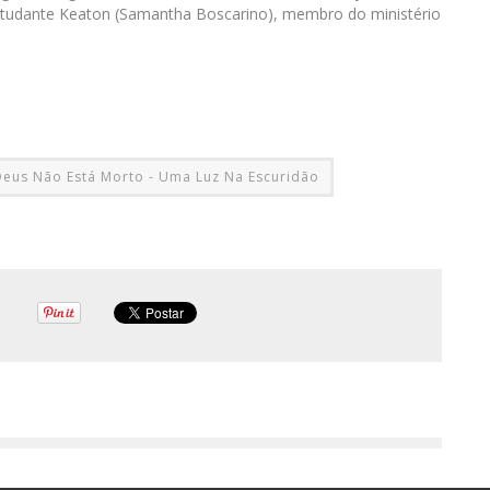
studante Keaton (Samantha Boscarino), membro do ministério
Deus Não Está Morto - Uma Luz Na Escuridão