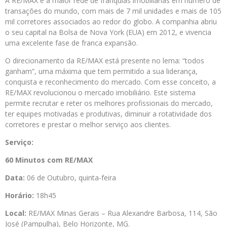
A RE/MAX é a maior rede de franquias imobiliárias em número de
transações do mundo, com mais de 7 mil unidades e mais de 105
mil corretores associados ao redor do globo. A companhia abriu
o seu capital na Bolsa de Nova York (EUA) em 2012, e vivencia
uma excelente fase de franca expansão.
O direcionamento da RE/MAX está presente no lema: “todos
ganham”, uma máxima que tem permitido a sua liderança,
conquista e reconhecimento do mercado. Com esse conceito, a
RE/MAX revolucionou o mercado imobiliário. Este sistema
permite recrutar e reter os melhores profissionais do mercado,
ter equipes motivadas e produtivas, diminuir a rotatividade dos
corretores e prestar o melhor serviço aos clientes.
Serviço:
60 Minutos com RE/MAX
Data:
06 de Outubro, quinta-feira
Horário:
18h45
Local:
RE/MAX Minas Gerais – Rua Alexandre Barbosa, 114, São
José (Pampulha), Belo Horizonte, MG.