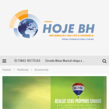
ÚLTIMAS NOTÍCIAS
Circuito Minas Musical chega a Sabará com show gratuito de Thiago Delegado, Nath Rodrigues e Tulio Araujo
Home
Notícias
Economia
É neste sábado: Marcelinho de Lima e Trio Virgulino agitam o Forró do Givanildo em Pedro Leopoldo
Simone celebra a força feminina e sua trajetória histórica na MPB em novo show “Que mulher é essa!?” em Belo Horizonte
Milton Guedes traz turnê “Milton Canta Lulu” a Belo Horizonte