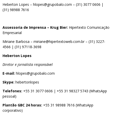
Heberton Lopes –
hlopes@grupobalo.com
–
(31) 3077 0606
|
(31) 98988 7616
Assessoria de Imprensa – Krug Bier:
Hipertexto Comunicação
Empresarial
Miriane Barbosa –
miriane@hipertextoweb.com.br
–
(31) 3227-
4566
|
(31) 97118-3698
Heberton Lopes
Diretor e jornalista responsável
E-mail:
hlopes@grupobalo.com
Skype:
hebertonlopes
Telefones:
+55 31 3077 0606
|
+55 31 98327 5743
(WhatsApp
pessoal)
Plantão GBC 24 horas:
+55 31 98988 7616
(WhatsApp
corporativo)