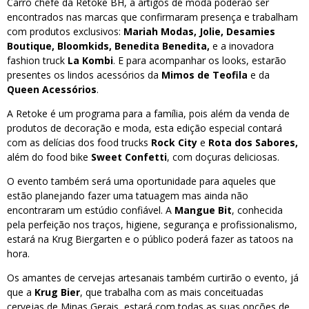
Carro chefe da Retoke BH, a artigos de moda poderão ser
encontrados nas marcas que confirmaram presença e trabalham
com produtos exclusivos:
Mariah Modas, Jolie, Desamies
Boutique, Bloomkids, Benedita Benedita,
e a inovadora
fashion truck
La Kombi
. E para acompanhar os looks, estarão
presentes os lindos acessórios da
Mimos de Teofila
e da
Queen Acessórios
.
A Retoke é um programa para a família, pois além da venda de
produtos de decoração e moda, esta edição especial contará
com as delícias dos food trucks
Rock City
e
Rota dos Sabores,
além do food bike
Sweet Confetti
, com doçuras deliciosas.
O evento também será uma oportunidade para aqueles que
estão planejando fazer uma tatuagem mas ainda não
encontraram um estúdio confiável. A
Mangue Bit
, conhecida
pela perfeição nos traços, higiene, segurança e profissionalismo,
estará na Krug Biergarten e o público poderá fazer as tatoos na
hora.
Os amantes de cervejas artesanais também curtirão o evento, já
que a
Krug Bier
, que trabalha com as mais conceituadas
cervejas de Minas Gerais, estará com todas as suas opções de