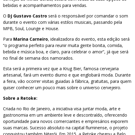
bebidas e acompanhamentos para vendas.
O
DJ Gustavo Castro
será o responsável por comandar o som
durante o evento com várias estilos musicais, passando pela
MPB, Soul, Lounge e House.
Para
Marina Carneiro
, idealizadora do evento, esta edição será
“o programa perfeito para reunir muita gente bonita, comida,
bebida e música boa, e claro, para celebrar o amor”, já que será
no final de semana dos namorados.
Esta será a primeira vez que a Krug Bier, famosa cervejaria
artesanal, fará um evento diurno e que englobará moda. Durante
a feira, vão ocorrer visitas guiadas à fábrica, gratuitas, para quem
quiser conhecer um pouco mais sobre o universo cervejeiro.
Sobre a Retoke:
Criada no Rio de Janeiro, a iniciativa visa juntar moda, arte e
gastronomia em um ambiente leve e descontraído, oferecendo
oportunidade para novos comerciantes e empresários exporem
suas marcas. Sucesso absoluto na capital fluminense, o projeto
conquistou também Niterói. Em 2015, a Retoke chegou a Belo