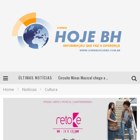
ÚLTIMAS NOTÍCIAS
Circuito Minas Musical chega a Sabará com show gratuito de Thiago Delegado, Nath Rodrigues e Tulio Araujo
Home
Notícias
Cultura
É neste sábado: Marcelinho de Lima e Trio Virgulino agitam o Forró do Givanildo em Pedro Leopoldo
Simone celebra a força feminina e sua trajetória histórica na MPB em novo show “Que mulher é essa!?” em Belo Horizonte
Milton Guedes traz turnê “Milton Canta Lulu” a Belo Horizonte