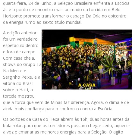
quarta-feira, 24 de junho, a Seleção Brasileira enfrenta a Escócia
às e o ponto de encontro mais animado da torcida em Belo
Horizonte promete transformar o espaço Da Orla no epicentro
da energia rumo ao sexto título mundial.
A edição anterior
foi um verdadeiro
espetáculo dentro
e fora de campo.
Com casa cheia,
shows do Grupo Tá
Na Mente e
Serginho Peixe, e a
vitória do Brasil
sobre o Haiti, a
torcida mostrou
que a força que vem de Minas faz diferença. Agora, o clima é de
ainda mais confiança para o confronto contra a Escócia.
Os portões da Casa do Hexa abrem às 16h, duas horas antes da
bola rolar, para que os torcedores possam chegar cedo, aquecer
a voz e emanar as melhores energias para a Seleção. O agito