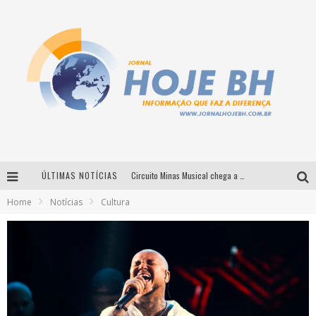
ÚLTIMAS NOTÍCIAS
Circuito Minas Musical chega a Sabará com show gratuito de Thiago Delegado, Nath Rodrigues e Tulio Araujo
Home
Notícias
Cultura
É neste sábado: Marcelinho de Lima e Trio Virgulino agitam o Forró do Givanildo em Pedro Leopoldo
Simone celebra a força feminina e sua trajetória histórica na MPB em novo show “Que mulher é essa!?” em Belo Horizonte
Milton Guedes traz turnê “Milton Canta Lulu” a Belo Horizonte