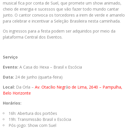
musical fica por conta de Suel, que promete um show animado,
cheio de energia e sucessos que vão fazer todo mundo cantar
junto. O cantor convoca os torcedores a irem de verde e amarelo
para celebrar e incentivar a Seleção Brasileira nesta caminhada.
Os ingressos para a festa podem ser adquiridos por meio da
plataforma Central dos Eventos.
Serviço
Evento:
A Casa do Hexa – Brasil x Escócia
Data:
24 de junho (quarta-feira)
Local:
Da Orla –
Av. Otac
í
lio Negr
ã
o de Lima, 2640 – Pampulha,
Belo Horizonte
Horários:
16h: Abertura dos portões
19h: Transmissão Brasil x Escócia
Pós-jogo: Show com Suel