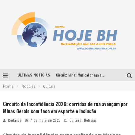
ÚLTIMAS NOTÍCIAS
Circuito Minas Musical chega a Sabará com show gratuito de Thiago Delegado, Nath Rodrigues e Tulio Araujo
Home
Notícias
Cultura
É neste sábado: Marcelinho de Lima e Trio Virgulino agitam o Forró do Givanildo em Pedro Leopoldo
Simone celebra a força feminina e sua trajetória histórica na MPB em novo show “Que mulher é essa!?” em Belo Horizonte
Circuito da Inconfidência 2026: corridas de rua avançam por
Minas Gerais com foco em esporte e inclusão
Milton Guedes traz turnê “Milton Canta Lulu” a Belo Horizonte
Redacao
7 de maio de 2026
Cultura
,
Notícias
Circuito da Inconfidência: etapa realizada em Mariana –