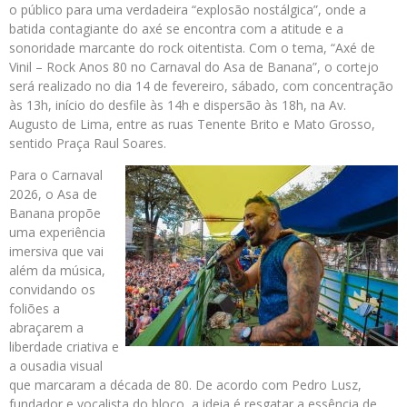
o público para uma verdadeira “explosão nostálgica”, onde a
batida contagiante do axé se encontra com a atitude e a
sonoridade marcante do rock oitentista. Com o tema, “Axé de
Vinil – Rock Anos 80 no Carnaval do Asa de Banana”, o cortejo
será realizado no dia 14 de fevereiro, sábado, com concentração
às 13h, início do desfile às 14h e dispersão às 18h, na Av.
Augusto de Lima, entre as ruas Tenente Brito e Mato Grosso,
sentido Praça Raul Soares.
Para o Carnaval
2026, o Asa de
Banana propõe
uma experiência
imersiva que vai
além da música,
convidando os
foliões a
abraçarem a
liberdade criativa e
a ousadia visual
que marcaram a década de 80. De acordo com Pedro Lusz,
fundador e vocalista do bloco, a ideia é resgatar a essência de