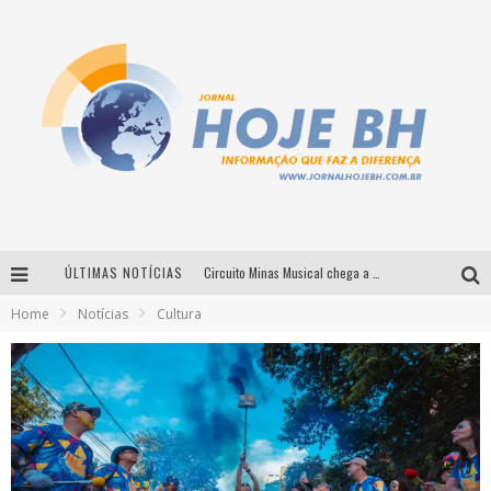
ÚLTIMAS NOTÍCIAS
Circuito Minas Musical chega a Sabará com show gratuito de Thiago Delegado, Nath Rodrigues e Tulio Araujo
Home
Notícias
Cultura
É neste sábado: Marcelinho de Lima e Trio Virgulino agitam o Forró do Givanildo em Pedro Leopoldo
Simone celebra a força feminina e sua trajetória histórica na MPB em novo show “Que mulher é essa!?” em Belo Horizonte
Milton Guedes traz turnê “Milton Canta Lulu” a Belo Horizonte