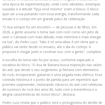
uma época de experimentação, onde cores vibrantes, estampas
ousadas e a atitude “faça você mesmo” eram a tônica. O bloco
quer ver a rua pulsando com essa energia, transformando cada
ensaio e o cortejo em um grande palco de celebração.
“O Asa sempre foi um encontro — de pessoas e de filhos. Em
2026, a gente assume o tema ‘axé com rock’ como um jeito de
viver o Carnaval com mais atitude, mais memória e mais energia
na rua”, diz Pedro Lusz. “Não é só uma ideia: é um clima que o
público vai sentir desde os ensaios, até o dia do cortejo. A
proposta é chegar junto e construir isso com a gente”, completa.
A escolha do tema não foi por acaso, conforme explicado o
vocalista do bloco. “O Asa de Banana busca inspiração nas raízes
do axé, que desde o seu surgimento já flertava com elementos
do rock, incorporando guitarras e uma pegada mais elétrica. Essa
conexão histórica é o ponto de partida para um repertório que
promete surpreender, misturando clássicos do axé com releituras
de sucessos do rock dos anos 80, tudo com a irreverência e a
alegria características do nosso bloco”, destaca.
Pedro Lusz revela que o público será o protagonista do desfile de