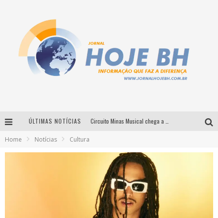
ÚLTIMAS NOTÍCIAS
Circuito Minas Musical chega a Sabará com show gratuito de Thiago Delegado, Nath Rodrigues e Tulio Araujo
Home
Notícias
Cultura
É neste sábado: Marcelinho de Lima e Trio Virgulino agitam o Forró do Givanildo em Pedro Leopoldo
Simone celebra a força feminina e sua trajetória histórica na MPB em novo show “Que mulher é essa!?” em Belo Horizonte
Milton Guedes traz turnê “Milton Canta Lulu” a Belo Horizonte