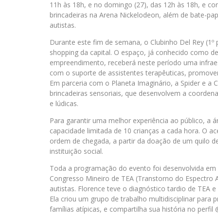
11h às 18h, e no domingo (27), das 12h às 18h, e con
brincadeiras na Arena Nickelodeon, além de bate-papo
autistas.
Durante este fim de semana, o Clubinho Del Rey (1º 
shopping da capital. O espaço, já conhecido como de
empreendimento, receberá neste período uma infraest
com o suporte de assistentes terapêuticas, promove
Em parceria com o Planeta Imaginário, a Spider e a C
brincadeiras sensoriais, que desenvolvem a coordenaç
e lúdicas.
Para garantir uma melhor experiência ao público, a á
capacidade limitada de 10 crianças a cada hora. O ac
ordem de chegada, a partir da doação de um quilo d
instituição social.
Toda a programação do evento foi desenvolvida em p
Congresso Mineiro de TEA (Transtorno do Espectro Aut
autistas. Florence teve o diagnóstico tardio de TEA e
Ela criou um grupo de trabalho multidisciplinar par
famílias atípicas, e compartilha sua história no per