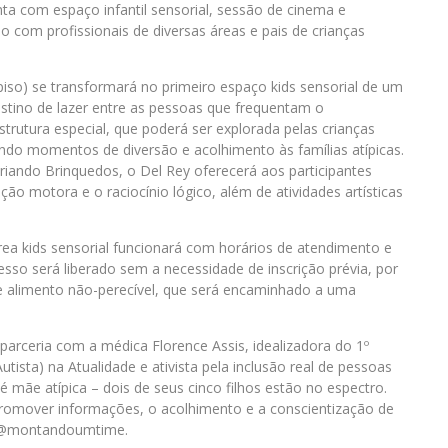
ta com espaço infantil sensorial, sessão de cinema e
 com profissionais de diversas áreas e pais de crianças
piso) se transformará no primeiro espaço kids sensorial de um
stino de lazer entre as pessoas que frequentam o
rutura especial, que poderá ser explorada pelas crianças
ndo momentos de diversão e acolhimento às famílias atípicas.
riando Brinquedos, o Del Rey oferecerá aos participantes
ão motora e o raciocínio lógico, além de atividades artísticas
rea kids sensorial funcionará com horários de atendimento e
esso será liberado sem a necessidade de inscrição prévia, por
e alimento não-perecível, que será encaminhado a uma
arceria com a médica Florence Assis, idealizadora do 1º
ista) na Atualidade e ativista pela inclusão real de pessoas
 é mãe atípica – dois de seus cinco filhos estão no espectro.
a promover informações, o acolhimento e a conscientização de
fil @montandoumtime.