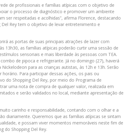
de de profissionais e famílias atípicas com o objetivo de
apoiar o processo de diagnóstico e promover um ambiente
m ser respeitadas e acolhidas”, afirma Florence, destacando
 Del Rey tem o objetivo de levar entretenimento e
rirá as portas de suas principais atrações de lazer com
 às 13h30, as famílias atípicas poderão curtir uma sessão de
estímulos sensoriais e mais liberdade às pessoas com TEA.
combo de pipoca e refrigerante. Já no domingo (27), haverá
 Nickelodeon para as crianças autistas, às 12h e 13h. Serão
horário. Para participar dessas ações, os pais ou
tivo do Shopping Del Rey, por meio do Programa de
strar uma nota de compra de qualquer valor, realizada em
mitados e serão validados no local, mediante apresentação de
uito carinho e responsabilidade, contando com o olhar e a
são diariamente. Queremos que as famílias atípicas se sintam
qualidade, e possam viver momentos memoráveis neste fim de
ng do Shopping Del Rey.