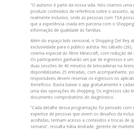
“O autismo é parte da nossa vida. Nós criamos uma re
produzir conteúdos de referência sobre o assunto, 
realmente inclusivo, onde as pessoas com TEA possa
que a experiência criada em parceria com o Shopping
informação de qualidade às famílias.
Além do espaço kids sensorial, o Shopping Del Rey ab
exclusividade para o público autista. No sábado (26),
cinema especial do filme Minecraft, com redução de 
Os participantes ganharão um par de ingressos e um 
duas sessões de 40 minutos de brincadeiras na Arena
disponibilizadas 25 entradas, com acompanhante, por 
responsáveis devem reservar os ingressos no aplica
Benefícios. Basta baixar o app gratuitamente e cada
uma das operações do shopping. Os ingressos são li
documento comprobatório do diagnóstico.
“Cada detalhe dessa programação foi pensado com m
expertise de pessoas que vivem os desafios da inclu
acolhidas, tenham acesso a conteúdos e trocas de 
semana”, ressalta Kátia Andrade, gerente de marketi