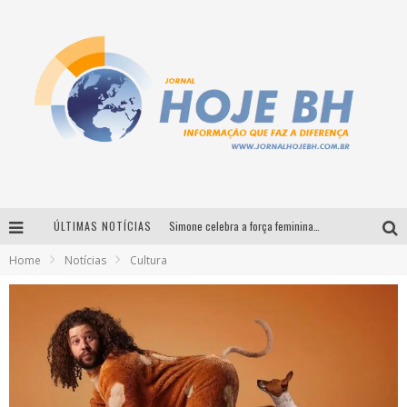
ÚLTIMAS NOTÍCIAS
Simone celebra a força feminina e sua trajetória histórica na MPB em novo show “Que mulher é essa!?” em Belo Horizonte
Home
Notícias
Cultura
Milton Guedes traz turnê “Milton Canta Lulu” a Belo Horizonte
Circuito Minas Musical chega a Sabará com show gratuito de Thiago Delegado, Nath Rodrigues e Tulio Araujo
É neste sábado: Marcelinho de Lima e Trio Virgulino agitam o Forró do Givanildo em Pedro Leopoldo