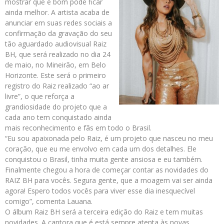
mostrar que é bom pode ficar
ainda melhor. A artista acaba de
anunciar em suas redes sociais a
confirmação da gravação do seu
tão aguardado audiovisual Raiz
BH, que será realizado no dia 24
de maio, no Mineirão, em Belo
Horizonte. Este será o primeiro
registro do Raiz realizado “ao ar
livre”, o que reforça a
grandiosidade do projeto que a
cada ano tem conquistado ainda
mais reconhecimento e fãs em todo o Brasil.
“Eu sou apaixonada pelo Raiz, é um projeto que nasceu no meu
coração, que eu me envolvo em cada um dos detalhes. Ele
conquistou o Brasil, tinha muita gente ansiosa e eu também.
Finalmente chegou a hora de começar contar as novidades do
RAIZ BH para vocês. Segura gente, que a moagem vai ser ainda
agora! Espero todos vocês para viver esse dia inesquecível
comigo”, comenta Lauana.
O álbum Raiz BH será a terceira edição do Raiz e tem muitas
novidades. A cantora que é está sempre atenta às novas