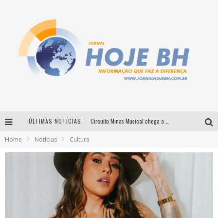
ÚLTIMAS NOTÍCIAS
Circuito Minas Musical chega a Sabará com show gratuito de Thiago Delegado, Nath Rodrigues e Tulio Araujo
Home
Notícias
Cultura
É neste sábado: Marcelinho de Lima e Trio Virgulino agitam o Forró do Givanildo em Pedro Leopoldo
Simone celebra a força feminina e sua trajetória histórica na MPB em novo show “Que mulher é essa!?” em Belo Horizonte
Milton Guedes traz turnê “Milton Canta Lulu” a Belo Horizonte