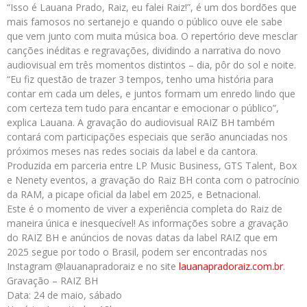
“Isso é Lauana Prado, Raiz, eu falei Raiz!”, é um dos bordões que
mais famosos no sertanejo e quando o público ouve ele sabe
que vem junto com muita música boa. O repertório deve mesclar
canções inéditas e regravações, dividindo a narrativa do novo
audiovisual em três momentos distintos – dia, pôr do sol e noite.
“Eu fiz questão de trazer 3 tempos, tenho uma história para
contar em cada um deles, e juntos formam um enredo lindo que
com certeza tem tudo para encantar e emocionar o público”,
explica Lauana. A gravação do audiovisual RAIZ BH também
contará com participações especiais que serão anunciadas nos
próximos meses nas redes sociais da label e da cantora.
Produzida em parceria entre LP Music Business, GTS Talent, Box
e Nenety eventos, a gravação do Raiz BH conta com o patrocínio
da RAM, a picape oficial da label em 2025, e Betnacional.
Este é o momento de viver a experiência completa do Raiz de
maneira única e inesquecível! As informações sobre a gravação
do RAIZ BH e anúncios de novas datas da label RAIZ que em
2025 segue por todo o Brasil, podem ser encontradas nos
Instagram @lauanapradoraiz e no site
lauanapradoraiz.com.br
.
Gravação – RAIZ BH
Data: 24 de maio, sábado