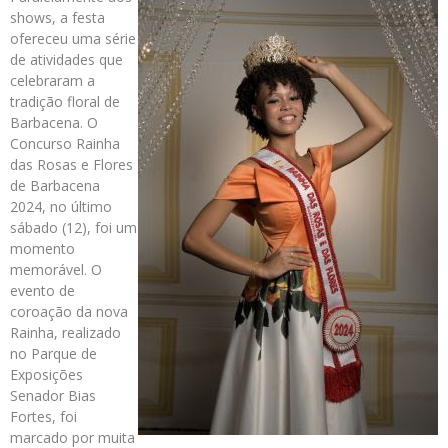
shows, a festa
ofereceu uma série
de atividades que
celebraram a
tradição floral de
Barbacena. O
Concurso Rainha
das Rosas e Flores
de Barbacena
2024, no último
sábado (12), foi um
momento
memorável. O
evento de
coroação da nova
Rainha, realizado
no Parque de
Exposições
Senador Bias
Fortes, foi
marcado por muita