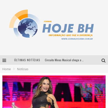
ÚLTIMAS NOTÍCIAS
Circuito Minas Musical chega a Sabará com show gratuito de Thiago Delegado, Nath Rodrigues e Tulio Araujo
Home
Notícias
É neste sábado: Marcelinho de Lima e Trio Virgulino agitam o Forró do Givanildo em Pedro Leopoldo
Simone celebra a força feminina e sua trajetória histórica na MPB em novo show “Que mulher é essa!?” em Belo Horizonte
Milton Guedes traz turnê “Milton Canta Lulu” a Belo Horizonte