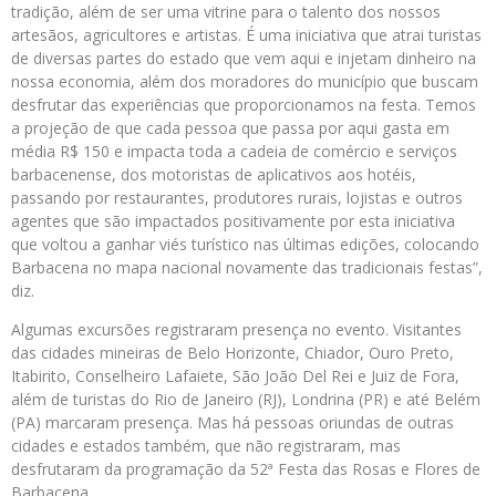
tradição, além de ser uma vitrine para o talento dos nossos
artesãos, agricultores e artistas. É uma iniciativa que atrai turistas
de diversas partes do estado que vem aqui e injetam dinheiro na
nossa economia, além dos moradores do município que buscam
desfrutar das experiências que proporcionamos na festa. Temos
a projeção de que cada pessoa que passa por aqui gasta em
média R$ 150 e impacta toda a cadeia de comércio e serviços
barbacenense, dos motoristas de aplicativos aos hotéis,
passando por restaurantes, produtores rurais, lojistas e outros
agentes que são impactados positivamente por esta iniciativa
que voltou a ganhar viés turístico nas últimas edições, colocando
Barbacena no mapa nacional novamente das tradicionais festas”,
diz.
Algumas excursões registraram presença no evento. Visitantes
das cidades mineiras de Belo Horizonte, Chiador, Ouro Preto,
Itabirito, Conselheiro Lafaiete, São João Del Rei e Juiz de Fora,
além de turistas do Rio de Janeiro (RJ), Londrina (PR) e até Belém
(PA) marcaram presença. Mas há pessoas oriundas de outras
cidades e estados também, que não registraram, mas
desfrutaram da programação da 52ª Festa das Rosas e Flores de
Barbacena.