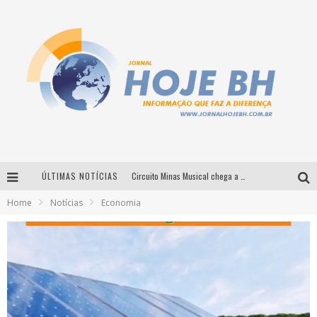
ÚLTIMAS NOTÍCIAS
Circuito Minas Musical chega a Sabará com show gratuito de Thiago Delegado, Nath Rodrigues e Tulio Araujo
Home
Notícias
Economia
É neste sábado: Marcelinho de Lima e Trio Virgulino agitam o Forró do Givanildo em Pedro Leopoldo
Simone celebra a força feminina e sua trajetória histórica na MPB em novo show “Que mulher é essa!?” em Belo Horizonte
Milton Guedes traz turnê “Milton Canta Lulu” a Belo Horizonte