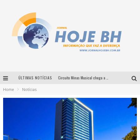
ÚLTIMAS NOTÍCIAS
Circuito Minas Musical chega a Sabará com show gratuito de Thiago Delegado, Nath Rodrigues e Tulio Araujo
Home
Notícias
É neste sábado: Marcelinho de Lima e Trio Virgulino agitam o Forró do Givanildo em Pedro Leopoldo
Simone celebra a força feminina e sua trajetória histórica na MPB em novo show “Que mulher é essa!?” em Belo Horizonte
Milton Guedes traz turnê “Milton Canta Lulu” a Belo Horizonte