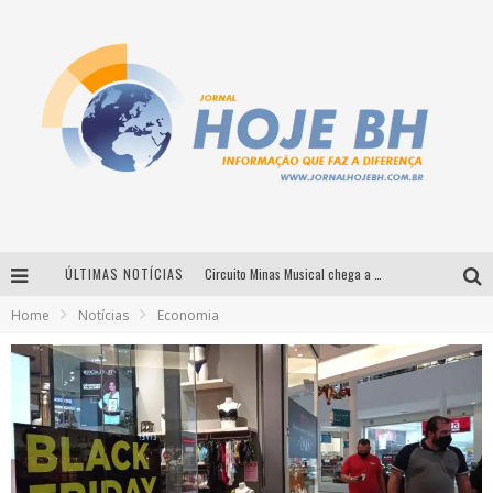
ÚLTIMAS NOTÍCIAS
Circuito Minas Musical chega a Sabará com show gratuito de Thiago Delegado, Nath Rodrigues e Tulio Araujo
Home
Notícias
Economia
É neste sábado: Marcelinho de Lima e Trio Virgulino agitam o Forró do Givanildo em Pedro Leopoldo
Simone celebra a força feminina e sua trajetória histórica na MPB em novo show “Que mulher é essa!?” em Belo Horizonte
Milton Guedes traz turnê “Milton Canta Lulu” a Belo Horizonte