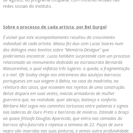
redes sociais do instituto.
Sobre o processo de cada artista, por Bel Gurgel
É visível que este acompanhamento resultou do crescimento
individual de cada artista. Massu fez duo com Lucas Soares num
dos diálogos mais bonitos sobre “Memória-Deságue” que
poderíamos encontrar. Lucas também surpreende com um processo
relacionado ao monumento dedicado ao escravocrata Bernardo
Mascarenhas, o qual enfatiza três lugares: a queda, a fragmentação
e o mel. Efe Godoy chega nos entremeios dos azulejos barrocos
portugueses em sua viagem à Bahia, na casa da madrinha, na
releitura dos cacos, que ecoavam nos rejeitos de uma construção.
Belize dispara em suas vestes, macias armaduras de mulher
guerreira que, na realidade, quer abraço, balanço e conforto.
Bárbara Mol segue nos caminhos tortuosos entre palavras e signos
nas ladeiras de Ouro Preto e barreiras de minério. Estende o braço
ao quase filósofo Douglas Aparecido, que entra nas camadas do
barroco afro-futurista e repensa a semana de 22. Poças de ouro
negro são inseridas nas suas pinturas, e vemos outra profundidade.