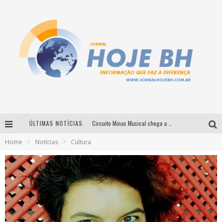
ÚLTIMAS NOTÍCIAS
Circuito Minas Musical chega a Sabará com show gratuito de Thiago Delegado, Nath Rodrigues e Tulio Araujo
Home
Notícias
Cultura
É neste sábado: Marcelinho de Lima e Trio Virgulino agitam o Forró do Givanildo em Pedro Leopoldo
Simone celebra a força feminina e sua trajetória histórica na MPB em novo show “Que mulher é essa!?” em Belo Horizonte
Milton Guedes traz turnê “Milton Canta Lulu” a Belo Horizonte