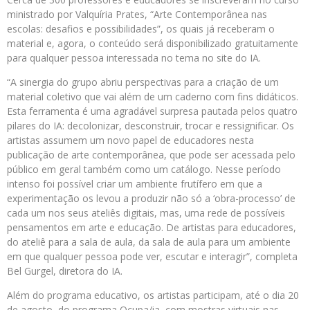
ministrado por Valquíria Prates, “Arte Contemporânea nas
escolas: desafios e possibilidades”, os quais já receberam o
material e, agora, o conteúdo será disponibilizado gratuitamente
para qualquer pessoa interessada no tema no site do IA.
“A sinergia do grupo abriu perspectivas para a criação de um
material coletivo que vai além de um caderno com fins didáticos.
Esta ferramenta é uma agradável surpresa pautada pelos quatro
pilares do IA: decolonizar, desconstruir, trocar e ressignificar. Os
artistas assumem um novo papel de educadores nesta
publicação de arte contemporânea, que pode ser acessada pelo
público em geral também como um catálogo. Nesse período
intenso foi possível criar um ambiente frutífero em que a
experimentação os levou a produzir não só a ‘obra-processo’ de
cada um nos seus ateliês digitais, mas, uma rede de possíveis
pensamentos em arte e educação. De artistas para educadores,
do ateliê para a sala de aula, da sala de aula para um ambiente
em que qualquer pessoa pode ver, escutar e interagir”, completa
Bel Gurgel, diretora do IA.
Além do programa educativo, os artistas participam, até o dia 20
de agosto, do programa Ocupa/ia, com mostras virtuais nas