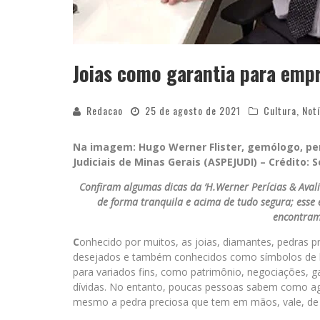
Joias como garantia para empr
Redacao
25 de agosto de 2021
Cultura
,
Notí
Na imagem: Hugo Werner Flister, gemólogo, per
Judiciais de Minas Gerais (ASPEJUDI) – Crédito: Se
Confiram algumas dicas da ‘H.Werner Perícias & Aval
de forma tranquila e acima de tudo segura; esse
encontram
C
onhecido por muitos, as joias, diamantes, pedras 
desejados e também conhecidos como símbolos de be
para variados fins, como patrimônio, negociações, 
dívidas. No entanto, poucas pessoas sabem como agi
mesmo a pedra preciosa que tem em mãos, vale, de f