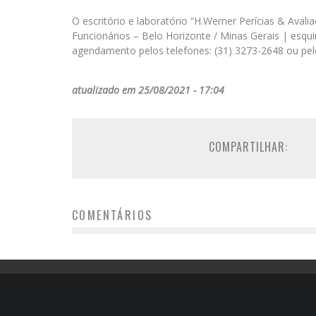
O escritório e laboratório “H.Werner Perícias & Aval
Funcionários – Belo Horizonte / Minas Gerais | esqu
agendamento pelos telefones: (31) 3273-2648 ou pel
atualizado em 25/08/2021 - 17:04
COMPARTILHAR:
COMENTÁRIOS