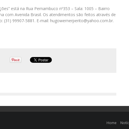
iações” está na Rua Pernambuco nº353 – Sala: 1005 – Bairro
ina com Avenida Brasil. Os atendimentos são feitos através de
o: (31) 99907-5881. E-mail: hugowernerperito@yahoo.com.br.
Home
Notíc