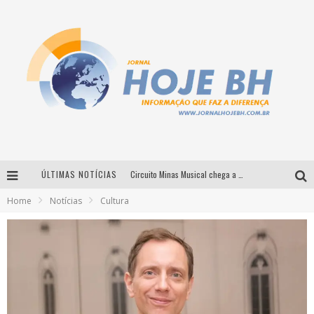
ÚLTIMAS NOTÍCIAS
Circuito Minas Musical chega a Sabará com show gratuito de Thiago Delegado, Nath Rodrigues e Tulio Araujo
Home
Notícias
Cultura
É neste sábado: Marcelinho de Lima e Trio Virgulino agitam o Forró do Givanildo em Pedro Leopoldo
Simone celebra a força feminina e sua trajetória histórica na MPB em novo show “Que mulher é essa!?” em Belo Horizonte
Milton Guedes traz turnê “Milton Canta Lulu” a Belo Horizonte