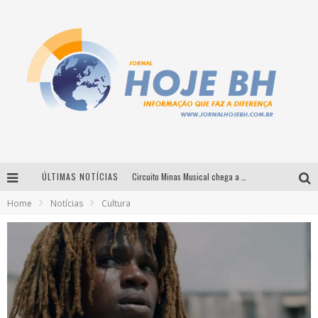
ÚLTIMAS NOTÍCIAS
Circuito Minas Musical chega a Sabará com show gratuito de Thiago Delegado, Nath Rodrigues e Tulio Araujo
Home
Notícias
Cultura
É neste sábado: Marcelinho de Lima e Trio Virgulino agitam o Forró do Givanildo em Pedro Leopoldo
Simone celebra a força feminina e sua trajetória histórica na MPB em novo show “Que mulher é essa!?” em Belo Horizonte
Milton Guedes traz turnê “Milton Canta Lulu” a Belo Horizonte