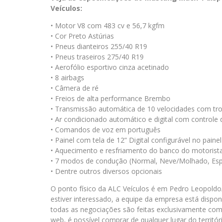
Veículos:
• Motor V8 com 483 cv e 56,7 kgfm
• Cor Preto Astúrias
• Pneus dianteiros 255/40 R19
• Pneus traseiros 275/40 R19
• Aerofólio esportivo cinza acetinado
• 8 airbags
• Câmera de ré
• Freios de alta performance Brembo
• Transmissão automática de 10 velocidades com tr
• Ar condicionado automático e digital com controle
• Comandos de voz em português
• Painel com tela de 12” Digital configurável no pain
• Aquecimento e resfriamento do banco do motorist
• 7 modos de condução (Normal, Neve/Molhado, Espor
• Dentre outros diversos opcionais
O ponto físico da ALC Veículos é em Pedro Leopold
estiver interessado, a equipe da empresa está dispon
todas as negociações são feitas exclusivamente com 
web, é possível comprar de qualquer lugar do territór