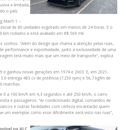
siva e limitada,
do o país.
ng Mach 1 –
te inicial de 80 unidades esgotado em menos de 24 horas. E o
0 km rodados e está avaliado em R$ 569 mil.
os sonhos. “Além do design que chama a atenção pelas ruas,
e performance e esportividade, junto a exclusividade de uma
aragem terá muito mais que um meio de transporte”, explica
9 e ganhou novas gerações em 1974 e 2003. E, em 2021,
5.0 entrega 483 cv de potência (7.250 rpm) e 56,7 kgfm de
10 marchas.
e 0 a 100 km/h em 4,3 segundos e até 250 km/h, o carro
ista e passageiros. “Ar condicionado digital, comandos de
bancos e outras facilidades com certeza encantarão quem
 que um exemplar como esse dificilmente será visto nas ruas”,
onível na ALC