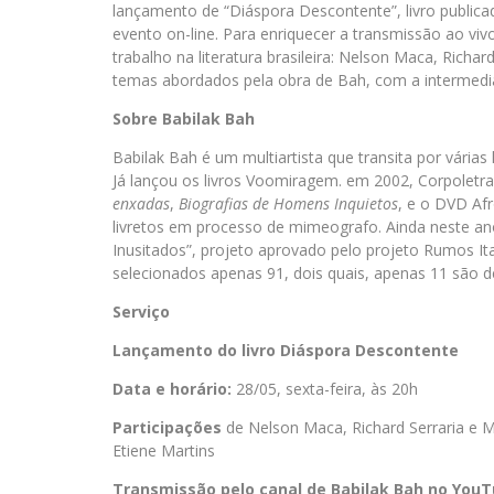
lançamento de “Diáspora Descontente”, livro publica
evento on-line. Para enriquecer a transmissão ao vi
trabalho na literatura brasileira: Nelson Maca, Richa
temas abordados pela obra de Bah, com a intermediaç
Sobre Babilak Bah
Babilak Bah é um multiartista que transita por várias 
Já lançou os livros Voomiragem. em 2002, Corpoletr
enxadas
,
Biografias de Homens Inquietos
, e o DVD Afr
livretos em processo de mimeografo. Ainda neste ano 
Inusitados”, projeto aprovado pelo projeto Rumos It
selecionados apenas 91, dois quais, apenas 11 são d
Serviço
Lançamento do livro Diáspora Descontente
Data e horário:
28/05, sexta-feira, às 20h
Participações
de Nelson Maca, Richard Serraria e M
Etiene Martins
Transmissão pelo canal de Babilak Bah no You