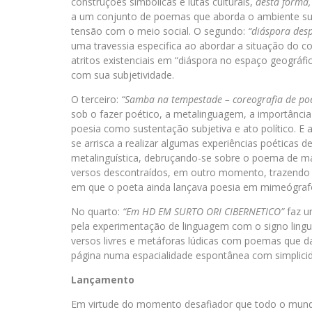
construções simbólicas e lutas culturais,
desta forma
a um conjunto de poemas que aborda o ambiente su
tensão com o meio social. O segundo:
“diáspora des
uma travessia especifica ao abordar a situação do co
atritos existenciais em “diáspora no espaço geográf
com sua subjetividade.
O terceiro:
“Samba na tempestade – coreografia de po
sob o fazer poético, a metalinguagem, a importância 
poesia como sustentação subjetiva e ato político. E 
se arrisca a realizar algumas experiências poéticas d
metalinguística, debruçando-se sobre o poema de man
versos descontraídos, em outro momento, trazendo
em que o poeta ainda lançava poesia em mimeógraf
No quarto:
“Em HD EM SURTO ORI CIBERNETICO”
faz u
pela experimentação de linguagem com o signo lingu
versos livres e metáforas lúdicas com poemas que 
página numa espacialidade espontânea com simplici
Lançamento
Em virtude do momento desafiador que todo o mund