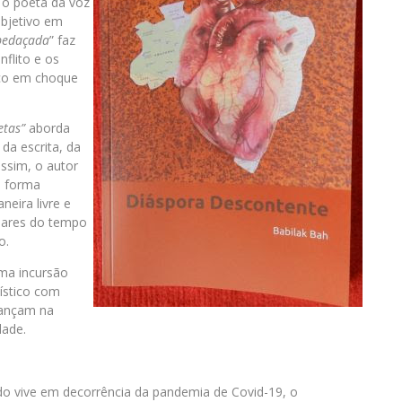
,
o poeta da voz
bjetivo em
pedaçada
” faz
nflito e os
ico em choque
etas”
aborda
da escrita, da
assim, o autor
e forma
eira livre e
 ares do tempo
o.
ma incursão
ístico com
dançam na
dade.
o vive em decorrência da pandemia de Covid-19, o