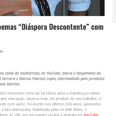
 poemas “Diáspora Descontente” com
as
 no canal do multiartista, no YouTube, marca o lançamento da
Serraria e Marcos Fabricio Lopes, intermediado pela jornalista
iene Martins
Belo Horizonte como lar há vários anos e transita por várias
 e arte educação, anuncia mais um produto do seu trabalho. O
rdo com autor, foi escrito nos últimos três anos, apresenta
 luta antirracista. Viabilizado pela Lei Aldir Blanc, o
feira, às 20h, em um evento on-line e gratuito no
YouTube
.