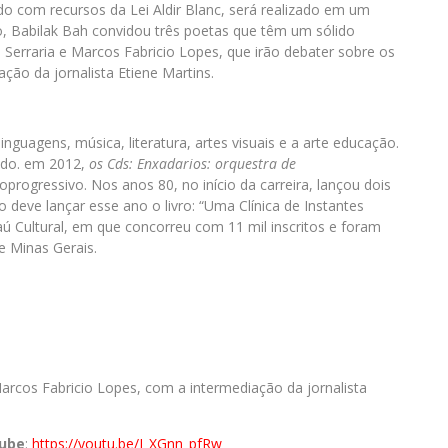
do com recursos da Lei Aldir Blanc, será realizado em um
vo, Babilak Bah convidou três poetas que têm um sólido
rd Serraria e Marcos Fabricio Lopes, que irão debater sobre os
ão da jornalista Etiene Martins.
linguagens, música, literatura, artes visuais e a arte educação.
ado. em 2012,
os Cds: Enxadarios: orquestra de
oprogressivo. Nos anos 80, no início da carreira, lançou dois
deve lançar esse ano o livro: “Uma Clínica de Instantes
aú Cultural, em que concorreu com 11 mil inscritos e foram
e Minas Gerais.
arcos Fabricio Lopes, com a intermediação da jornalista
Tube
:
https://youtu.be/I_XGnn_pfRw