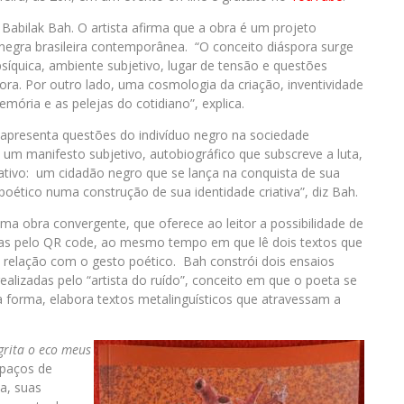
Babilak Bah. O artista afirma que a obra é um projeto
a negra brasileira contemporânea. “O conceito diáspora surge
íquica, ambiente subjetivo, lugar de tensão e questões
ra. Por outro lado, uma cosmologia da criação, inventividade
ória e as pelejas do cotidiano”, explica.
 apresenta questões do indivíduo negro na sociedade
mo um manifesto subjetivo, autobiográfico que subscreve a luta,
ativo: um cidadão negro que se lança na conquista de sua
poético numa construção de sua identidade criativa”, diz Bah.
a obra convergente, que oferece ao leitor a possibilidade de
as pelo QR code, ao mesmo tempo em que lê dois textos que
relação com o gesto poético. Bah constrói dois ensaios
lizadas pelo “artista do ruído”, conceito em que o poeta se
a forma, elabora textos metalinguísticos que atravessam a
grita o eco meus
spaços de
ia, suas