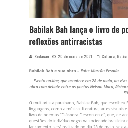
Babilak Bah lança o livro de
reflexões antirracistas
Redacao
20 de maio de 2021
Cultura
,
Notíci
Babilak Bah e sua obra –
Foto: Marcão Pesada.
Evento on-line, que acontece em 28 de maio, ao vivo
obra com debate entre os poetas Nelson Maca, Richard 
Et
O
multiartista paraibano, Babilak Bah, que escolheu 
linguagens, como a música, literatura, artes visuais
livro de poemas “Diáspora Descontente”, que, de aco
questões do indivíduo negro na sociedade brasileira e a
lançamento, será realizado no dia 28 de maio, sexta-