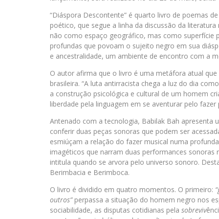
“Diáspora Descontente” é quarto livro de poemas de 
poético, que segue a linha da discussão da literatur
não como espaço geográfico, mas como superfície ps
profundas que povoam o sujeito negro em sua diáspo
e ancestralidade, um ambiente de encontro com a mem
O autor afirma que o livro é uma metáfora atual que
brasileira. “A luta antirracista chega a luz do dia co
a construção psicológica e cultural de um homem cri
liberdade pela linguagem em se aventurar pelo fazer 
Antenado com a tecnologia, Babilak Bah apresenta um
conferir duas peças sonoras que podem ser acessad
esmiúçam a relação do fazer musical numa profunda 
imagéticos que narram duas performances sonoras rea
intitula quando se arvora pelo universo sonoro. Dest
Berimbacia e Berimboca.
O livro é dividido em quatro momentos. O primeiro:
“
outros”
perpassa a situação do homem negro nos e
sociabilidade, as disputas cotidianas pela
sobreviv
ênc